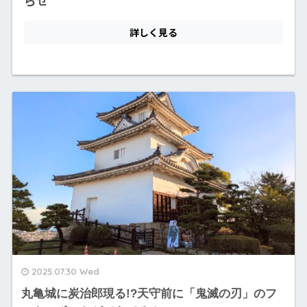
2025.07.30 Wed
丸亀城に炭治郎現る!?天守前に「鬼滅の刃」のフ