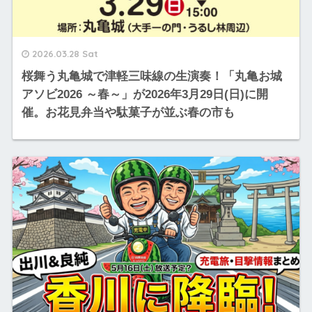
2026.03.28 Sat
桜舞う丸亀城で津軽三味線の生演奏！「丸亀お城
アソビ2026 ～春～」が2026年3月29日(日)に開
催。お花見弁当や駄菓子が並ぶ春の市も