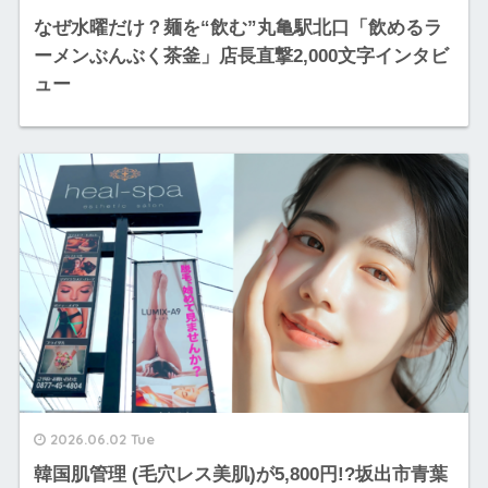
なぜ水曜だけ？麺を“飲む”丸亀駅北口「飲めるラ
ーメンぶんぶく茶釜」店長直撃2,000文字インタビ
ュー
2026.06.02 Tue
韓国肌管理 (毛穴レス美肌)が5,800円!?坂出市青葉