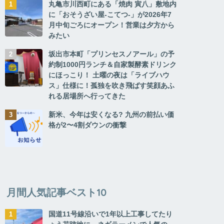
丸亀市川西町にある「焼肉 寅八」敷地内
に「おそうざい屋-こてつ-」が2026年7
月中旬ごろにオープン！営業は夕方から
みたい
坂出市本町「プリンセスノアール」の予
約制1000円ランチ＆自家製酵素ドリンク
にほっこり！ 土曜の夜は「ライブハウ
ス」仕様に！孤独を吹き飛ばす笑顔あふ
れる居場所へ行ってきた
新米、今年は安くなる? 九州の前払い価
格が2〜4割ダウンの衝撃
月間人気記事ベスト10
国道11号線沿いで1年以上工事してたり