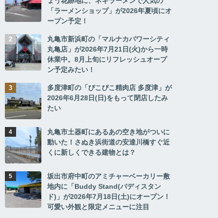
ょう花跡地に、ネギラーメンで人気の
「ラーメンショップ」が2026年夏頃にオ
ープン予定！
丸亀市新浜町の「マルナカパワーシティ
丸亀店」が2026年7月21日(火)から一時
休業中。8月上旬にリフレッシュオープ
ン予定みたい！
多度津町の「ぴこぴこ精肉店 多度津」が
2026年6月28日(日)をもって閉店したみ
たい
丸亀市土器町にあるあの空き地がついに
動いた！さぬき浜街道の安達川橋すぐ近
くに新しくできる建物とは？
坂出市府中町のアミチャーベーカリー敷
地内に「Buddy Stand(バディスタン
ド)」が2026年7月18日(土)にオープン！
可愛い外観と限定メニューに注目