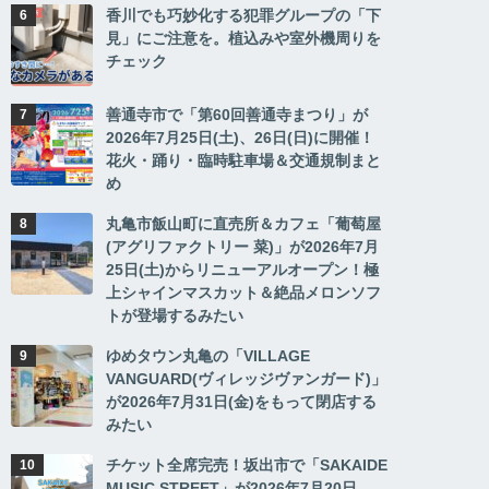
香川でも巧妙化する犯罪グループの「下
見」にご注意を。植込みや室外機周りを
チェック
善通寺市で「第60回善通寺まつり」が
2026年7月25日(土)、26日(日)に開催！
花火・踊り・臨時駐車場＆交通規制まと
め
丸亀市飯山町に直売所＆カフェ「葡萄屋
(アグリファクトリー 菜)」が2026年7月
25日(土)からリニューアルオープン！極
上シャインマスカット＆絶品メロンソフ
トが登場するみたい
ゆめタウン丸亀の「VILLAGE
VANGUARD(ヴィレッジヴァンガード)」
が2026年7月31日(金)をもって閉店する
みたい
チケット全席完売！坂出市で「SAKAIDE
MUSIC STREET」が2026年7月20日