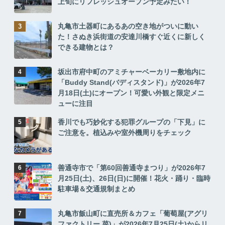
上旬にリフレッシュオープン予定みたい！
丸亀市土器町にあるあの空き地がついに動い
た！さぬき浜街道の安達川橋すぐ近くに新しく
できる建物とは？
坂出市府中町のアミチャーベーカリー敷地内に
「Buddy Stand(バディスタンド)」が2026年7
月18日(土)にオープン！可愛い外観と限定メニ
ューに注目
香川でも巧妙化する犯罪グループの「下見」に
ご注意を。植込みや室外機周りをチェック
善通寺市で「第60回善通寺まつり」が2026年7
月25日(土)、26日(日)に開催！花火・踊り・臨時
駐車場＆交通規制まとめ
丸亀市飯山町に直売所＆カフェ「葡萄屋(アグリ
ファクトリー 菜)」が2026年7月25日(土)からリ