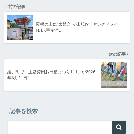
前の記事
屋根の上に“太鼓台”が出現!?「ヤングドライ
H.T.K宇多津…
次の記事
綾川町で「主基斎田お田植まつり111」が2026
年6月21日(…
記事を検索