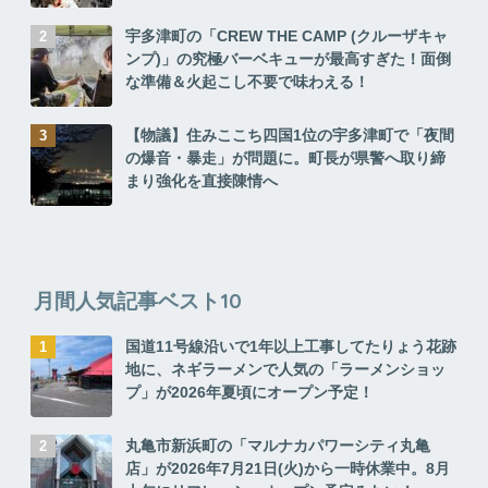
宇多津町の「CREW THE CAMP (クルーザキャ
ンプ)」の究極バーベキューが最高すぎた！面倒
な準備＆火起こし不要で味わえる！
【物議】住みここち四国1位の宇多津町で「夜間
の爆音・暴走」が問題に。町長が県警へ取り締
まり強化を直接陳情へ
月間人気記事ベスト10
国道11号線沿いで1年以上工事してたりょう花跡
地に、ネギラーメンで人気の「ラーメンショッ
プ」が2026年夏頃にオープン予定！
丸亀市新浜町の「マルナカパワーシティ丸亀
店」が2026年7月21日(火)から一時休業中。8月