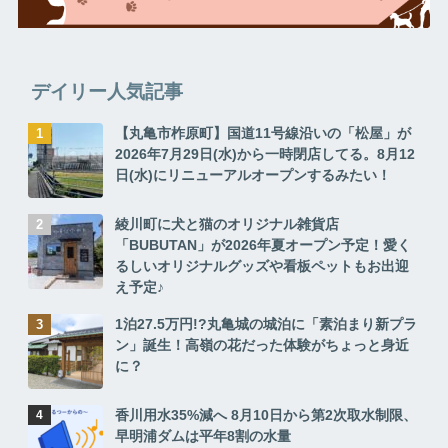
デイリー人気記事
【丸亀市柞原町】国道11号線沿いの「松屋」が
2026年7月29日(水)から一時閉店してる。8月12
日(水)にリニューアルオープンするみたい！
綾川町に犬と猫のオリジナル雑貨店
「BUBUTAN」が2026年夏オープン予定！愛く
るしいオリジナルグッズや看板ペットもお出迎
え予定♪
1泊27.5万円!?丸亀城の城泊に「素泊まり新プラ
ン」誕生！高嶺の花だった体験がちょっと身近
に？
香川用水35%減へ 8月10日から第2次取水制限、
早明浦ダムは平年8割の水量