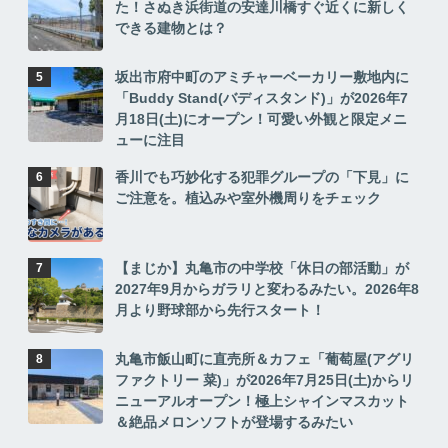
た！さぬき浜街道の安達川橋すぐ近くに新しく
できる建物とは？
坂出市府中町のアミチャーベーカリー敷地内に
「Buddy Stand(バディスタンド)」が2026年7
月18日(土)にオープン！可愛い外観と限定メニ
ューに注目
香川でも巧妙化する犯罪グループの「下見」に
ご注意を。植込みや室外機周りをチェック
【まじか】丸亀市の中学校「休日の部活動」が
2027年9月からガラリと変わるみたい。2026年8
月より野球部から先行スタート！
丸亀市飯山町に直売所＆カフェ「葡萄屋(アグリ
ファクトリー 菜)」が2026年7月25日(土)からリ
ニューアルオープン！極上シャインマスカット
＆絶品メロンソフトが登場するみたい