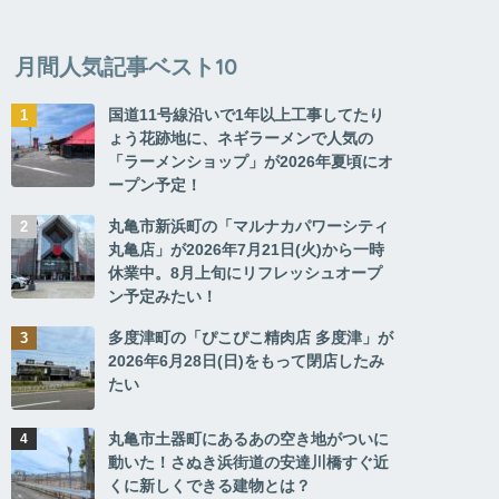
月間人気記事ベスト10
国道11号線沿いで1年以上工事してたり
ょう花跡地に、ネギラーメンで人気の
「ラーメンショップ」が2026年夏頃にオ
ープン予定！
丸亀市新浜町の「マルナカパワーシティ
丸亀店」が2026年7月21日(火)から一時
休業中。8月上旬にリフレッシュオープ
ン予定みたい！
多度津町の「ぴこぴこ精肉店 多度津」が
2026年6月28日(日)をもって閉店したみ
たい
丸亀市土器町にあるあの空き地がついに
動いた！さぬき浜街道の安達川橋すぐ近
くに新しくできる建物とは？