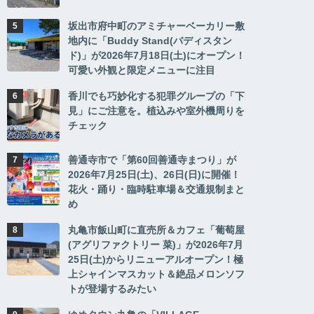
坂出市府中町のアミチャーベーカリー敷
地内に「Buddy Stand(バディスタン
ド)」が2026年7月18日(土)にオープン！
可愛い外観と限定メニューに注目
香川でも巧妙化する犯罪グループの「下
見」にご注意を。植込みや室外機周りを
チェック
善通寺市で「第60回善通寺まつり」が
2026年7月25日(土)、26日(日)に開催！
花火・踊り・臨時駐車場＆交通規制まと
め
丸亀市飯山町に直売所＆カフェ「葡萄屋
(アグリファクトリー 菜)」が2026年7月
25日(土)からリニューアルオープン！極
上シャインマスカット＆絶品メロンソフ
トが登場するみたい