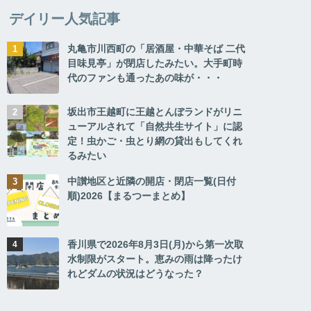
デイリー人気記事
丸亀市川西町の「居酒屋・中華そば 二代
目味見亭」が閉店したみたい。大手町時
代のファンも通ったあの味が・・・
坂出市王越町に王越とんぼランドがリニ
ューアルされて「自然共生サイト」に認
定！虫かご・虫とり網の貸出もしてくれ
るみたい
中讃地区と近隣の開店・閉店一覧(日付
順)2026【まるつーまとめ】
香川県で2026年8月3日(月)から第一次取
水制限がスタート。恵みの雨は降ったけ
れどダムの状況はどうなった？