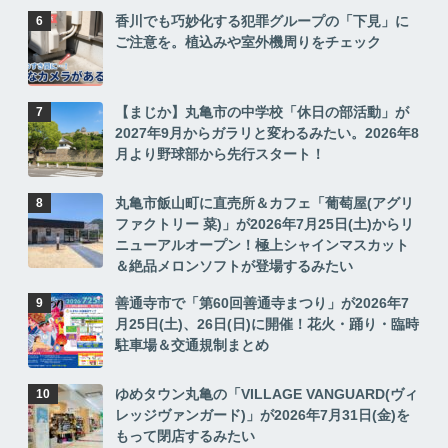
香川でも巧妙化する犯罪グループの「下見」に
ご注意を。植込みや室外機周りをチェック
【まじか】丸亀市の中学校「休日の部活動」が
2027年9月からガラリと変わるみたい。2026年8
月より野球部から先行スタート！
丸亀市飯山町に直売所＆カフェ「葡萄屋(アグリ
ファクトリー 菜)」が2026年7月25日(土)からリ
ニューアルオープン！極上シャインマスカット
＆絶品メロンソフトが登場するみたい
善通寺市で「第60回善通寺まつり」が2026年7
月25日(土)、26日(日)に開催！花火・踊り・臨時
駐車場＆交通規制まとめ
ゆめタウン丸亀の「VILLAGE VANGUARD(ヴィ
レッジヴァンガード)」が2026年7月31日(金)を
もって閉店するみたい