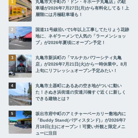
丸亀市大手町の「ドン・キホーテ丸亀店」の駐
車場が2026年7月27日(月)から有料化してる！上
層階には月極駐車場も！
国道11号線沿いで1年以上工事してたりょう花跡
地に、ネギラーメンで人気の「ラーメンショッ
プ」が2026年夏頃にオープン予定！
丸亀市新浜町の「マルナカパワーシティ丸亀
店」が2026年7月21日(火)から一時休業中。8月
上旬にリフレッシュオープン予定みたい！
丸亀市土器町にあるあの空き地がついに動い
た！さぬき浜街道の安達川橋すぐ近くに新しく
できる建物とは？
坂出市府中町のアミチャーベーカリー敷地内に
「Buddy Stand(バディスタンド)」が2026年7
月18日(土)にオープン！可愛い外観と限定メニ
ューに注目