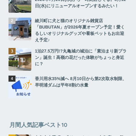
日(水)にリニューアルオープンするみたい！
綾川町に犬と猫のオリジナル雑貨店
「BUBUTAN」が2026年夏オープン予定！愛く
るしいオリジナルグッズや看板ペットもお出迎
え予定♪
1泊27.5万円!?丸亀城の城泊に「素泊まり新プラ
ン」誕生！高嶺の花だった体験がちょっと身近
に？
香川用水35%減へ 8月10日から第2次取水制限、
早明浦ダムは平年8割の水量
月間人気記事ベスト10