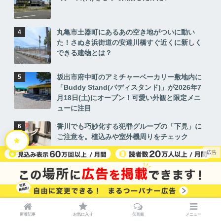
丸亀市土器町にあるあの空き地がついに動い
た！さぬき浜街道の安達川橋すぐ近くに新しく
できる建物とは？
坂出市府中町のアミチャーベーカリー敷地内に
「Buddy Stand(バディスタンド)」が2026年7
月18日(土)にオープン！可愛い外観と限定メニ
ューに注目
香川でも巧妙化する犯罪グループの「下見」に
ご注意を。植込みや室外機周りをチェック
善通寺市で「第60回善通寺まつり」が2026年7
月25日(土)、26日(日)に開催！花火・踊り・臨時
駐車場＆交通規制まとめ
丸亀市飯山町に直売所＆カフェ「葡萄屋(アグリ
新着記事
お気に入り
伝言板
メニュー