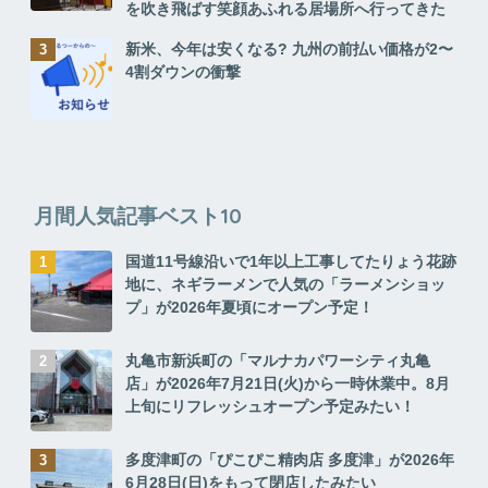
を吹き飛ばす笑顔あふれる居場所へ行ってきた
新米、今年は安くなる? 九州の前払い価格が2〜
4割ダウンの衝撃
月間人気記事ベスト10
国道11号線沿いで1年以上工事してたりょう花跡
地に、ネギラーメンで人気の「ラーメンショッ
プ」が2026年夏頃にオープン予定！
丸亀市新浜町の「マルナカパワーシティ丸亀
店」が2026年7月21日(火)から一時休業中。8月
上旬にリフレッシュオープン予定みたい！
多度津町の「ぴこぴこ精肉店 多度津」が2026年
6月28日(日)をもって閉店したみたい