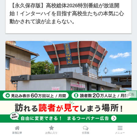
【永久保存版】高校総体2026特別番組が放送開
始！インターハイを目指す高校生たちの本気に心
動かされて涙が止まらない。
2026.06.17 Wed
屋根の上に“太鼓台”が出現!?「ヤングドライ
新着記事
お気に入り
伝言板
メニュー