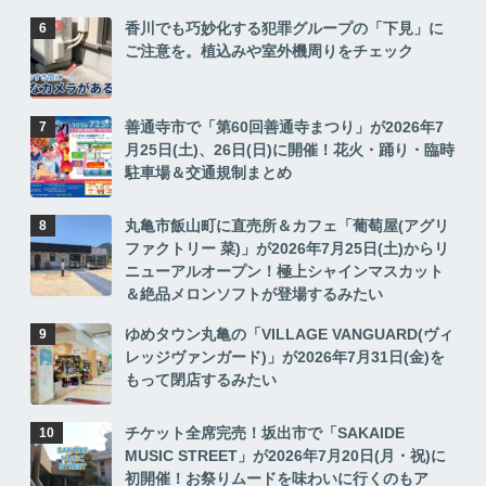
香川でも巧妙化する犯罪グループの「下見」に
ご注意を。植込みや室外機周りをチェック
善通寺市で「第60回善通寺まつり」が2026年7
月25日(土)、26日(日)に開催！花火・踊り・臨時
駐車場＆交通規制まとめ
丸亀市飯山町に直売所＆カフェ「葡萄屋(アグリ
ファクトリー 菜)」が2026年7月25日(土)からリ
ニューアルオープン！極上シャインマスカット
＆絶品メロンソフトが登場するみたい
ゆめタウン丸亀の「VILLAGE VANGUARD(ヴィ
レッジヴァンガード)」が2026年7月31日(金)を
もって閉店するみたい
チケット全席完売！坂出市で「SAKAIDE
MUSIC STREET」が2026年7月20日(月・祝)に
初開催！お祭りムードを味わいに行くのもア