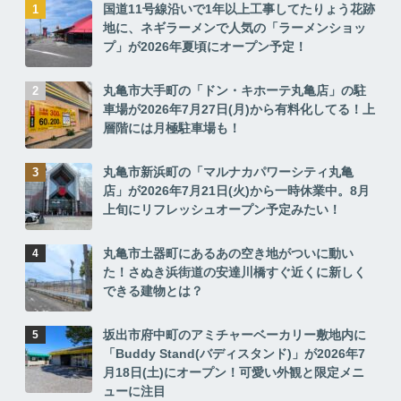
国道11号線沿いで1年以上工事してたりょう花跡
地に、ネギラーメンで人気の「ラーメンショッ
プ」が2026年夏頃にオープン予定！
丸亀市大手町の「ドン・キホーテ丸亀店」の駐
車場が2026年7月27日(月)から有料化してる！上
層階には月極駐車場も！
丸亀市新浜町の「マルナカパワーシティ丸亀
店」が2026年7月21日(火)から一時休業中。8月
上旬にリフレッシュオープン予定みたい！
丸亀市土器町にあるあの空き地がついに動い
た！さぬき浜街道の安達川橋すぐ近くに新しく
できる建物とは？
坂出市府中町のアミチャーベーカリー敷地内に
「Buddy Stand(バディスタンド)」が2026年7
月18日(土)にオープン！可愛い外観と限定メニ
ューに注目