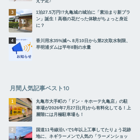
え予定♪
1泊27.5万円!?丸亀城の城泊に「素泊まり新プラ
ン」誕生！高嶺の花だった体験がちょっと身近
に？
香川用水35%減へ 8月10日から第2次取水制限、
早明浦ダムは平年8割の水量
月間人気記事ベスト10
丸亀市大手町の「ドン・キホーテ丸亀店」の駐
車場が2026年7月27日(月)から有料化してる！上
層階には月極駐車場も！
国道11号線沿いで1年以上工事してたりょう花跡
地に、ネギラーメンで人気の「ラーメンショッ