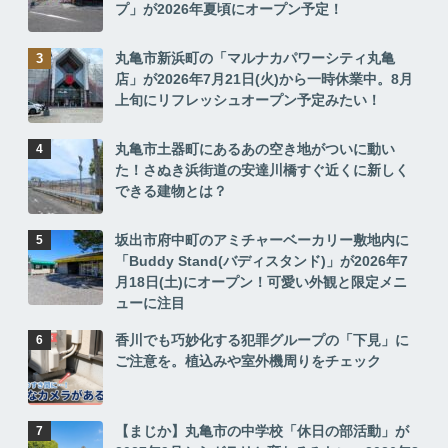
プ」が2026年夏頃にオープン予定！
丸亀市新浜町の「マルナカパワーシティ丸亀
店」が2026年7月21日(火)から一時休業中。8月
上旬にリフレッシュオープン予定みたい！
丸亀市土器町にあるあの空き地がついに動い
た！さぬき浜街道の安達川橋すぐ近くに新しく
できる建物とは？
坂出市府中町のアミチャーベーカリー敷地内に
「Buddy Stand(バディスタンド)」が2026年7
月18日(土)にオープン！可愛い外観と限定メニ
ューに注目
香川でも巧妙化する犯罪グループの「下見」に
ご注意を。植込みや室外機周りをチェック
【まじか】丸亀市の中学校「休日の部活動」が