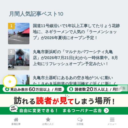
月間人気記事ベスト10
国道11号線沿いで1年以上工事してたりょう花跡
地に、ネギラーメンで人気の「ラーメンショッ
プ」が2026年夏頃にオープン予定！
丸亀市新浜町の「マルナカパワーシティ丸亀
店」が2026年7月21日(火)から一時休業中。8月
上旬にリフレッシュオープン予定みたい！
丸亀市土器町にあるあの空き地がついに動い
た！さぬき浜街道の安達川橋すぐ近くに新しく
できる建物とは？
坂出市府中町のアミチャーベーカリー敷地内に
「Buddy Stand(バディスタンド)」が2026年7
月18日(土)にオープン！可愛い外観と限定メニ
ューに注目
新着記事
お気に入り
伝言板
メニュー