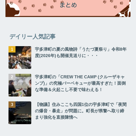
デイリー人気記事
宇多津町の夏の風物詩「うたづ夏祭り」令和8年
度(2026年)も開催見送りに・・・
宇多津町の「CREW THE CAMP (クルーザキャ
ンプ)」の究極バーベキューが最高すぎた！面倒
な準備＆火起こし不要で味わえる！
【物議】住みここち四国1位の宇多津町で「夜間
の爆音・暴走」が問題に。町長が県警へ取り締
まり強化を直接陳情へ