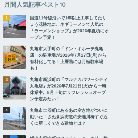
月間人気記事ベスト10
国道11号線沿いで1年以上工事してたり
ょう花跡地に、ネギラーメンで人気の
「ラーメンショップ」が2026年夏頃にオ
ープン予定！
丸亀市大手町の「ドン・キホーテ丸亀
店」の駐車場が2026年7月27日(月)から
有料化してる！上層階には月極駐車場
も！
丸亀市新浜町の「マルナカパワーシティ
丸亀店」が2026年7月21日(火)から一時
休業中。8月上旬にリフレッシュオープ
ン予定みたい！
丸亀市土器町にあるあの空き地がついに
動いた！さぬき浜街道の安達川橋すぐ近
くに新しくできる建物とは？