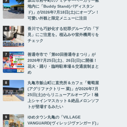
坂出市府中町のアミチャーベーカリー敷
地内に「Buddy Stand(バディスタン
ド)」が2026年7月18日(土)にオープン！
可愛い外観と限定メニューに注目
香川でも巧妙化する犯罪グループの「下
見」にご注意を。植込みや室外機周りを
チェック
善通寺市で「第60回善通寺まつり」が
2026年7月25日(土)、26日(日)に開催！
花火・踊り・臨時駐車場＆交通規制まと
め
丸亀市飯山町に直売所＆カフェ「葡萄屋
(アグリファクトリー 菜)」が2026年7月
25日(土)からリニューアルオープン！極
上シャインマスカット＆絶品メロンソフ
トが登場するみたい
ゆめタウン丸亀の「VILLAGE
VANGUARD(ヴィレッジヴァンガード)」