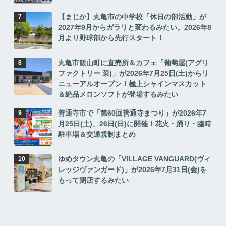
【まじか】丸亀市の中学校「休日の部活動」が
2027年9月からガラリと変わるみたい。2026年8
月より野球部から先行スタート！
丸亀市飯山町に直売所＆カフェ「葡萄屋(アグリ
ファクトリー 菜)」が2026年7月25日(土)からリ
ニューアルオープン！極上シャインマスカット
＆絶品メロンソフトが登場するみたい
善通寺市で「第60回善通寺まつり」が2026年7
月25日(土)、26日(日)に開催！花火・踊り・臨時
駐車場＆交通規制まとめ
ゆめタウン丸亀の「VILLAGE VANGUARD(ヴィ
レッジヴァンガード)」が2026年7月31日(金)を
もって閉店するみたい