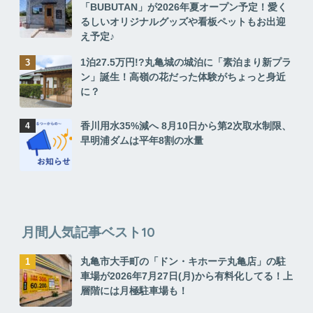
「BUBUTAN」が2026年夏オープン予定！愛く
るしいオリジナルグッズや看板ペットもお出迎
え予定♪
1泊27.5万円!?丸亀城の城泊に「素泊まり新プラ
ン」誕生！高嶺の花だった体験がちょっと身近
に？
香川用水35%減へ 8月10日から第2次取水制限、
早明浦ダムは平年8割の水量
月間人気記事ベスト10
丸亀市大手町の「ドン・キホーテ丸亀店」の駐
車場が2026年7月27日(月)から有料化してる！上
層階には月極駐車場も！