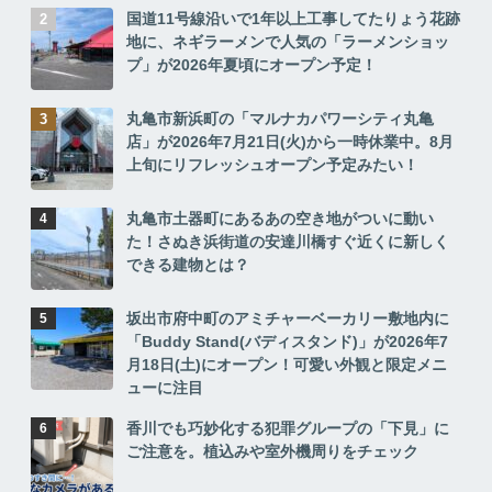
国道11号線沿いで1年以上工事してたりょう花跡
地に、ネギラーメンで人気の「ラーメンショッ
プ」が2026年夏頃にオープン予定！
丸亀市新浜町の「マルナカパワーシティ丸亀
店」が2026年7月21日(火)から一時休業中。8月
上旬にリフレッシュオープン予定みたい！
丸亀市土器町にあるあの空き地がついに動い
た！さぬき浜街道の安達川橋すぐ近くに新しく
できる建物とは？
坂出市府中町のアミチャーベーカリー敷地内に
「Buddy Stand(バディスタンド)」が2026年7
月18日(土)にオープン！可愛い外観と限定メニ
ューに注目
香川でも巧妙化する犯罪グループの「下見」に
ご注意を。植込みや室外機周りをチェック