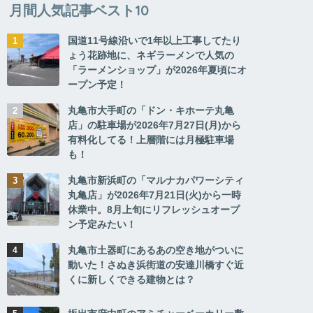
月間人気記事ベスト10
国道11号線沿いで1年以上工事してたり
ょう花跡地に、ネギラーメンで人気の
「ラーメンショップ」が2026年夏頃にオ
ープン予定！
丸亀市大手町の「ドン・キホーテ丸亀
店」の駐車場が2026年7月27日(月)から
有料化してる！上層階には月極駐車場
も！
丸亀市新浜町の「マルナカパワーシティ
丸亀店」が2026年7月21日(火)から一時
休業中。8月上旬にリフレッシュオープ
ン予定みたい！
丸亀市土器町にあるあの空き地がついに
動いた！さぬき浜街道の安達川橋すぐ近
くに新しくできる建物とは？