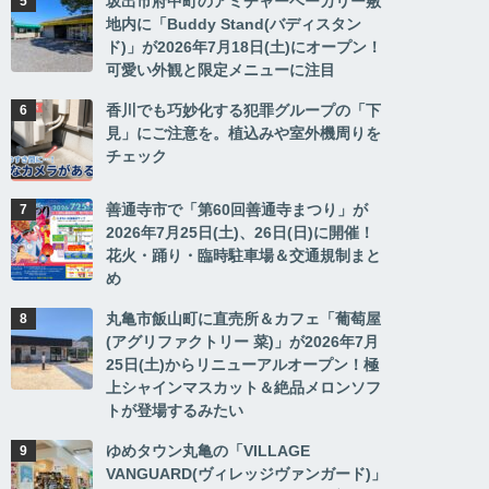
坂出市府中町のアミチャーベーカリー敷
地内に「Buddy Stand(バディスタン
ド)」が2026年7月18日(土)にオープン！
可愛い外観と限定メニューに注目
香川でも巧妙化する犯罪グループの「下
見」にご注意を。植込みや室外機周りを
チェック
善通寺市で「第60回善通寺まつり」が
2026年7月25日(土)、26日(日)に開催！
花火・踊り・臨時駐車場＆交通規制まと
め
丸亀市飯山町に直売所＆カフェ「葡萄屋
(アグリファクトリー 菜)」が2026年7月
25日(土)からリニューアルオープン！極
上シャインマスカット＆絶品メロンソフ
トが登場するみたい
ゆめタウン丸亀の「VILLAGE
VANGUARD(ヴィレッジヴァンガード)」