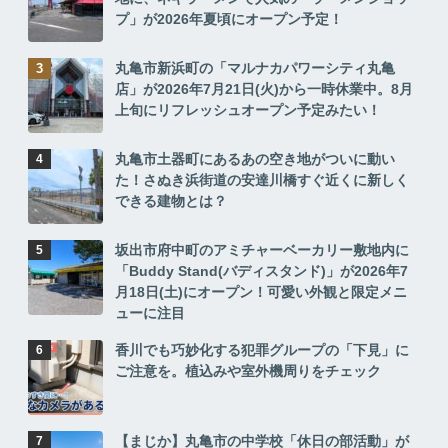
プ」が2026年夏頃にオープン予定！
丸亀市新浜町の「マルナカパワーシティ丸亀
店」が2026年7月21日(火)から一時休業中。8月
上旬にリフレッシュオープン予定みたい！
丸亀市土器町にあるあの空き地がついに動い
た！さぬき浜街道の安達川橋すぐ近くに新しく
できる建物とは？
坂出市府中町のアミチャーベーカリー敷地内に
「Buddy Stand(バディスタンド)」が2026年7
月18日(土)にオープン！可愛い外観と限定メニ
ューに注目
香川でも巧妙化する犯罪グループの「下見」に
ご注意を。植込みや室外機周りをチェック
【まじか】丸亀市の中学校「休日の部活動」が