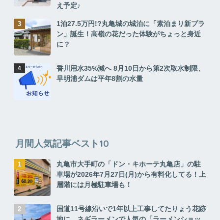
え予定♪
1泊27.5万円!?丸亀城の城泊に「素泊まり新プラ
ン」誕生！高嶺の花だった体験がちょっと身近
に？
香川用水35%減へ 8月10日から第2次取水制限、
早明浦ダムは平年8割の水量
月間人気記事ベスト10
丸亀市大手町の「ドン・キホーテ丸亀店」の駐
車場が2026年7月27日(月)から有料化してる！上
層階には月極駐車場も！
国道11号線沿いで1年以上工事してたりょう花跡
地に、ネギラーメンで人気の「ラーメンショッ