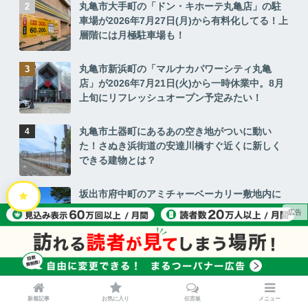
丸亀市大手町の「ドン・キホーテ丸亀店」の駐
車場が2026年7月27日(月)から有料化してる！上
層階には月極駐車場も！
丸亀市新浜町の「マルナカパワーシティ丸亀
店」が2026年7月21日(火)から一時休業中。8月
上旬にリフレッシュオープン予定みたい！
丸亀市土器町にあるあの空き地がついに動い
た！さぬき浜街道の安達川橋すぐ近くに新しく
できる建物とは？
坂出市府中町のアミチャーベーカリー敷地内に
「Buddy Stand(バディスタンド)」が2026年7
月18日(土)にオープン！可愛い外観と限定メニ
ューに注目
香川でも巧妙化する犯罪グループの「下見」に
ご注意を。植込みや室外機周りをチェック
新着記事
お気に入り
伝言板
メニュー