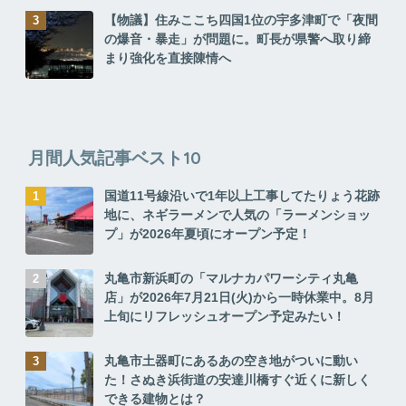
【物議】住みここち四国1位の宇多津町で「夜間
の爆音・暴走」が問題に。町長が県警へ取り締
まり強化を直接陳情へ
月間人気記事ベスト10
国道11号線沿いで1年以上工事してたりょう花跡
地に、ネギラーメンで人気の「ラーメンショッ
プ」が2026年夏頃にオープン予定！
丸亀市新浜町の「マルナカパワーシティ丸亀
店」が2026年7月21日(火)から一時休業中。8月
上旬にリフレッシュオープン予定みたい！
丸亀市土器町にあるあの空き地がついに動い
た！さぬき浜街道の安達川橋すぐ近くに新しく
できる建物とは？