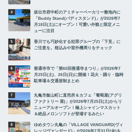
坂出市府中町のアミチャーベーカリー敷地内に
「Buddy Stand(バディスタンド)」が2026年7
月18日(土)にオープン！可愛い外観と限定メニ
ューに注目
香川でも巧妙化する犯罪グループの「下見」に
ご注意を。植込みや室外機周りをチェック
善通寺市で「第60回善通寺まつり」が2026年7
月25日(土)、26日(日)に開催！花火・踊り・臨時
駐車場＆交通規制まとめ
丸亀市飯山町に直売所＆カフェ「葡萄屋(アグリ
ファクトリー 菜)」が2026年7月25日(土)からリ
ニューアルオープン！極上シャインマスカット
＆絶品メロンソフトが登場するみたい
ゆめタウン丸亀の「VILLAGE VANGUARD(ヴィ
レッジヴァンガード)」が2026年7月31日(金)を