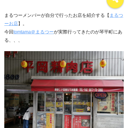
まるつーメンバーが自分で行ったお店を紹介する【
まるつ
ーお店
】。
今回
tomtama＠まるつー
が実際行ってきたのが琴平町にあ
る、、、