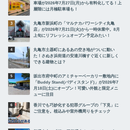
車場が2026年7月27日(月)から有料化してる！上
層階には月極駐車場も！
丸亀市新浜町の「マルナカパワーシティ丸亀
店」が2026年7月21日(火)から一時休業中。8月
上旬にリフレッシュオープン予定みたい！
丸亀市土器町にあるあの空き地がついに動い
た！さぬき浜街道の安達川橋すぐ近くに新しく
できる建物とは？
坂出市府中町のアミチャーベーカリー敷地内に
「Buddy Stand(バディスタンド)」が2026年7
月18日(土)にオープン！可愛い外観と限定メニ
ューに注目
香川でも巧妙化する犯罪グループの「下見」に
ご注意を。植込みや室外機周りをチェック