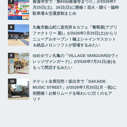
善通寺市で「第60回善通寺まつり」が2026年7
月25日(土)、26日(日)に開催！花火・踊り・臨時
駐車場＆交通規制まとめ
丸亀市飯山町に直売所＆カフェ「葡萄屋(アグリ
ファクトリー 菜)」が2026年7月25日(土)からリ
ニューアルオープン！極上シャインマスカット
＆絶品メロンソフトが登場するみたい
ゆめタウン丸亀の「VILLAGE VANGUARD(ヴィ
レッジヴァンガード)」が2026年7月31日(金)を
もって閉店するみたい
チケット全席完売！坂出市で「SAKAIDE
MUSIC STREET」が2026年7月20日(月・祝)に
初開催！お祭りムードを味わいに行くのもア
リ？