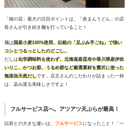
「穂の花」最大の注目ポイントは、「灸まんうどん」の店
長さんが引き続き麺を打っていること！
麺は
国産小麦100%使用、伝統の「足ぶみ手ごね」で強い
コシとつるっとしたのどごし。
だしは
化学調味料を使わず、北海道産昆布や香川県産伊吹
いりこ、かつお節、うるめ節など厳選素材を贅沢に使った
無添加天然だし
です。店主さんのこだわりが詰まった一杯
は、染み渡る美味しさですよ！
フルサービス店へ。アツアツ天ぷらが最高！
以前との大きな違いは、
フルサービス
になったこと！「一