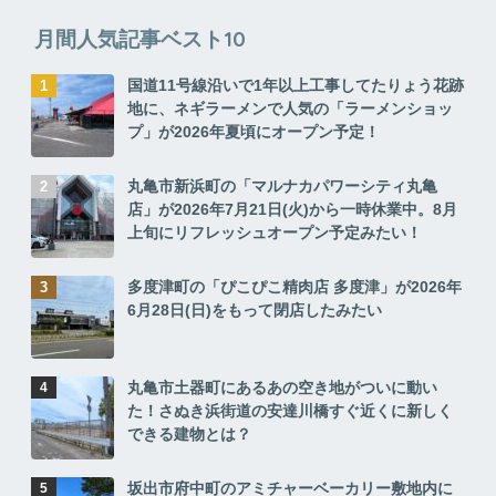
月間人気記事ベスト10
国道11号線沿いで1年以上工事してたりょう花跡
地に、ネギラーメンで人気の「ラーメンショッ
プ」が2026年夏頃にオープン予定！
丸亀市新浜町の「マルナカパワーシティ丸亀
店」が2026年7月21日(火)から一時休業中。8月
上旬にリフレッシュオープン予定みたい！
多度津町の「ぴこぴこ精肉店 多度津」が2026年
6月28日(日)をもって閉店したみたい
丸亀市土器町にあるあの空き地がついに動い
た！さぬき浜街道の安達川橋すぐ近くに新しく
できる建物とは？
坂出市府中町のアミチャーベーカリー敷地内に