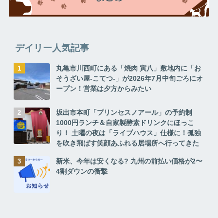
デイリー人気記事
丸亀市川西町にある「焼肉 寅八」敷地内に「お
そうざい屋-こてつ-」が2026年7月中旬ごろにオ
ープン！営業は夕方からみたい
坂出市本町「プリンセスノアール」の予約制
1000円ランチ＆自家製酵素ドリンクにほっこ
り！ 土曜の夜は「ライブハウス」仕様に！孤独
を吹き飛ばす笑顔あふれる居場所へ行ってきた
新米、今年は安くなる? 九州の前払い価格が2〜
4割ダウンの衝撃