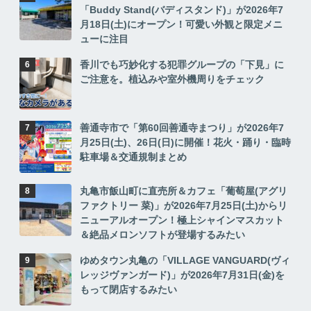
「Buddy Stand(バディスタンド)」が2026年7
月18日(土)にオープン！可愛い外観と限定メニ
ューに注目
香川でも巧妙化する犯罪グループの「下見」に
ご注意を。植込みや室外機周りをチェック
善通寺市で「第60回善通寺まつり」が2026年7
月25日(土)、26日(日)に開催！花火・踊り・臨時
駐車場＆交通規制まとめ
丸亀市飯山町に直売所＆カフェ「葡萄屋(アグリ
ファクトリー 菜)」が2026年7月25日(土)からリ
ニューアルオープン！極上シャインマスカット
＆絶品メロンソフトが登場するみたい
ゆめタウン丸亀の「VILLAGE VANGUARD(ヴィ
レッジヴァンガード)」が2026年7月31日(金)を
もって閉店するみたい