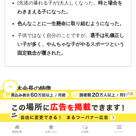
(先述の暴れる子が)大人しくなった。
時と場合を
わきまえる子になった。
色んなことに一生懸命に取り組むようになった。
子供ではなく自分のことですが、
選手は礼儀正し
い子が多く、やんちゃな子がやるスポーツという
固定観念が覆された。
元木会長の特徴
教え方がとても丁寧。
えこひいきせず、一人ひとり親身になって教えて
新着記事
お気に入り
伝言板
メニュー
くれるし、叱る時はちゃんと叱ってくれる。