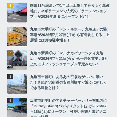
国道11号線沿いで1年以上工事してたりょう花跡
地に、ネギラーメンで人気の「ラーメンショッ
プ」が2026年夏頃にオープン予定！
丸亀市大手町の「ドン・キホーテ丸亀店」の駐
車場が2026年7月27日(月)から有料化してる！上
層階には月極駐車場も！
丸亀市新浜町の「マルナカパワーシティ丸亀
店」が2026年7月21日(火)から一時休業中。8月
上旬にリフレッシュオープン予定みたい！
丸亀市土器町にあるあの空き地がついに動い
た！さぬき浜街道の安達川橋すぐ近くに新しく
できる建物とは？
坂出市府中町のアミチャーベーカリー敷地内に
「Buddy Stand(バディスタンド)」が2026年7
月18日(土)にオープン！可愛い外観と限定メニ
ューに注目