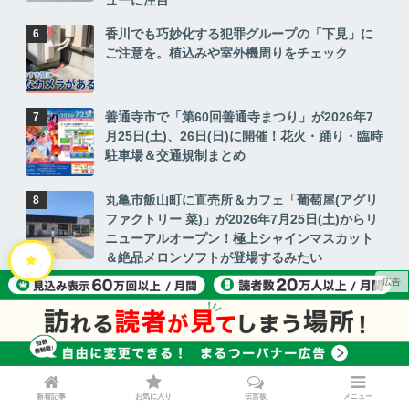
香川でも巧妙化する犯罪グループの「下見」に
ご注意を。植込みや室外機周りをチェック
善通寺市で「第60回善通寺まつり」が2026年7
月25日(土)、26日(日)に開催！花火・踊り・臨時
駐車場＆交通規制まとめ
丸亀市飯山町に直売所＆カフェ「葡萄屋(アグリ
ファクトリー 菜)」が2026年7月25日(土)からリ
ニューアルオープン！極上シャインマスカット
＆絶品メロンソフトが登場するみたい
ゆめタウン丸亀の「VILLAGE VANGUARD(ヴィ
レッジヴァンガード)」が2026年7月31日(金)を
もって閉店するみたい
チケット全席完売！坂出市で「SAKAIDE
MUSIC STREET」が2026年7月20日(月・祝)に
新着記事
お気に入り
伝言板
メニュー