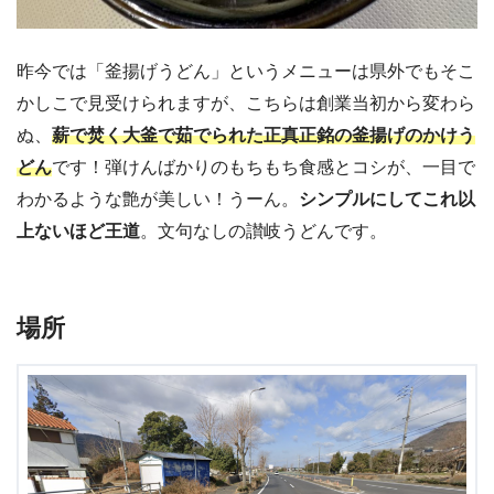
昨今では「釜揚げうどん」というメニューは県外でもそこ
かしこで見受けられますが、こちらは創業当初から変わら
ぬ、
薪で焚く大釜で茹でられた正真正銘の釜揚げのかけう
どん
です！弾けんばかりのもちもち食感とコシが、一目で
わかるような艶が美しい！うーん。
シンプルにしてこれ以
上ないほど王道
。文句なしの讃岐うどんです。
場所