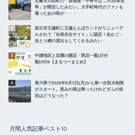
丸亀市川西町の「居酒屋・中華そば 二代目味見
亭」が閉店したみたい。大手町時代のファンも
通ったあの味が・・・
坂出市王越町に王越とんぼランドがリニューア
ルされて「自然共生サイト」に認定！虫かご・
虫とり網の貸出もしてくれるみたい
中讃地区と近隣の開店・閉店一覧(日付
順)2026【まるつーまとめ】
香川県で2026年8月3日(月)から第一次取水制限
がスタート。恵みの雨は降ったけれどダムの状
況はどうなった？
月間人気記事ベスト10