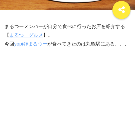
まるつーメンバーが自分で食べに行ったお店を紹介する
【
まるつーグルメ
】。
今回
yopi@まるつー
が食べてきたのは丸亀駅にある、、、