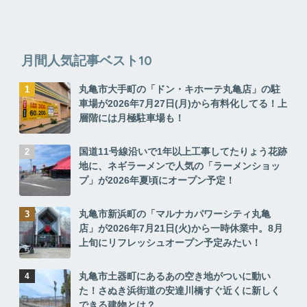
月間人気記事ベスト10
丸亀市大手町の「ドン・キホーテ丸亀店」の駐
車場が2026年7月27日(月)から有料化してる！上
層階には月極駐車場も！
国道11号線沿いで1年以上工事してたりょう花跡
地に、ネギラーメンで人気の「ラーメンショッ
プ」が2026年夏頃にオープン予定！
丸亀市新浜町の「マルナカパワーシティ丸亀
店」が2026年7月21日(火)から一時休業中。8月
上旬にリフレッシュオープン予定みたい！
丸亀市土器町にあるあの空き地がついに動い
た！さぬき浜街道の安達川橋すぐ近くに新しく
できる建物とは？