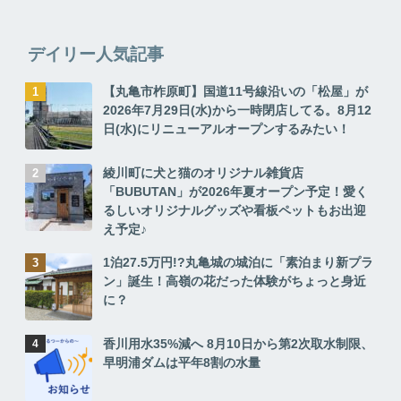
デイリー人気記事
【丸亀市柞原町】国道11号線沿いの「松屋」が
2026年7月29日(水)から一時閉店してる。8月12
日(水)にリニューアルオープンするみたい！
綾川町に犬と猫のオリジナル雑貨店
「BUBUTAN」が2026年夏オープン予定！愛く
るしいオリジナルグッズや看板ペットもお出迎
え予定♪
1泊27.5万円!?丸亀城の城泊に「素泊まり新プラ
ン」誕生！高嶺の花だった体験がちょっと身近
に？
香川用水35%減へ 8月10日から第2次取水制限、
早明浦ダムは平年8割の水量