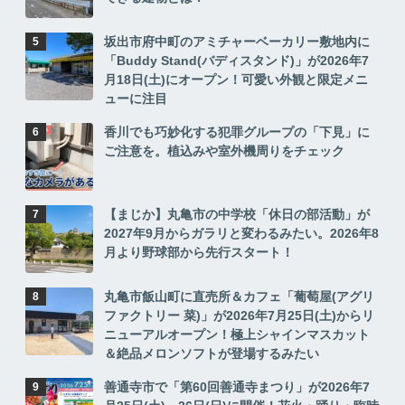
坂出市府中町のアミチャーベーカリー敷地内に
「Buddy Stand(バディスタンド)」が2026年7
月18日(土)にオープン！可愛い外観と限定メニ
ューに注目
香川でも巧妙化する犯罪グループの「下見」に
ご注意を。植込みや室外機周りをチェック
【まじか】丸亀市の中学校「休日の部活動」が
2027年9月からガラリと変わるみたい。2026年8
月より野球部から先行スタート！
丸亀市飯山町に直売所＆カフェ「葡萄屋(アグリ
ファクトリー 菜)」が2026年7月25日(土)からリ
ニューアルオープン！極上シャインマスカット
＆絶品メロンソフトが登場するみたい
善通寺市で「第60回善通寺まつり」が2026年7