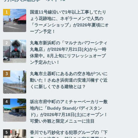
国道11号線沿いで1年以上工事してたり
ょう花跡地に、ネギラーメンで人気の
「ラーメンショップ」が2026年夏頃にオ
ープン予定！
丸亀市新浜町の「マルナカパワーシティ
丸亀店」が2026年7月21日(火)から一時
休業中。8月上旬にリフレッシュオープ
ン予定みたい！
丸亀市土器町にあるあの空き地がついに
動いた！さぬき浜街道の安達川橋すぐ近
くに新しくできる建物とは？
坂出市府中町のアミチャーベーカリー敷
地内に「Buddy Stand(バディスタン
ド)」が2026年7月18日(土)にオープン！
可愛い外観と限定メニューに注目
香川でも巧妙化する犯罪グループの「下