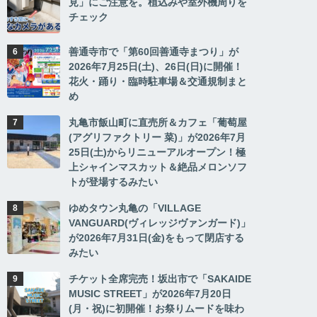
見」にご注意を。植込みや室外機周りを
チェック
善通寺市で「第60回善通寺まつり」が
2026年7月25日(土)、26日(日)に開催！
花火・踊り・臨時駐車場＆交通規制まと
め
丸亀市飯山町に直売所＆カフェ「葡萄屋
(アグリファクトリー 菜)」が2026年7月
25日(土)からリニューアルオープン！極
上シャインマスカット＆絶品メロンソフ
トが登場するみたい
ゆめタウン丸亀の「VILLAGE
VANGUARD(ヴィレッジヴァンガード)」
が2026年7月31日(金)をもって閉店する
みたい
チケット全席完売！坂出市で「SAKAIDE
MUSIC STREET」が2026年7月20日
(月・祝)に初開催！お祭りムードを味わ