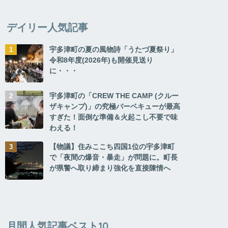
デイリー人気記事
宇多津町の夏の風物詩「うたづ夏祭り」
令和8年度(2026年)も開催見送り
に・・・
宇多津町の「CREW THE CAMP (クルー
ザキャンプ)」の究極バーベキューが最高
すぎた！面倒な準備＆火起こし不要で味
わえる！
【物議】住みここち四国1位の宇多津町
で「夜間の爆音・暴走」が問題に。町長
が県警へ取り締まり強化を直接陳情へ
月間人気記事ベスト10