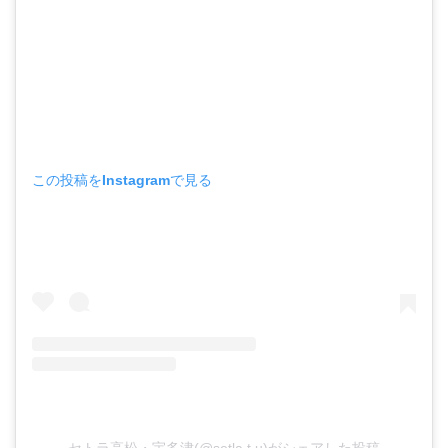
この投稿をInstagramで見る
セトラ高松・宇多津(@setla.t.u)がシェアした投稿