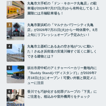
丸亀市大手町の「ドン・キホーテ丸亀店」の駐
車場が2026年7月27日(月)から有料化してる！上
層階には月極駐車場も！
丸亀市新浜町の「マルナカパワーシティ丸亀
店」が2026年7月21日(火)から一時休業中。8月
上旬にリフレッシュオープン予定みたい！
丸亀市土器町にあるあの空き地がついに動い
た！さぬき浜街道の安達川橋すぐ近くに新しく
できる建物とは？
坂出市府中町のアミチャーベーカリー敷地内に
「Buddy Stand(バディスタンド)」が2026年7
月18日(土)にオープン！可愛い外観と限定メニ
ューに注目
香川でも巧妙化する犯罪グループの「下見」に
ご注意を。植込みや室外機周りをチェック