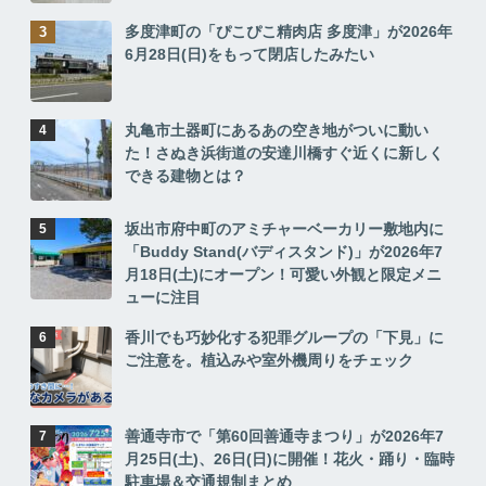
多度津町の「ぴこぴこ精肉店 多度津」が2026年
6月28日(日)をもって閉店したみたい
丸亀市土器町にあるあの空き地がついに動い
た！さぬき浜街道の安達川橋すぐ近くに新しく
できる建物とは？
坂出市府中町のアミチャーベーカリー敷地内に
「Buddy Stand(バディスタンド)」が2026年7
月18日(土)にオープン！可愛い外観と限定メニ
ューに注目
香川でも巧妙化する犯罪グループの「下見」に
ご注意を。植込みや室外機周りをチェック
善通寺市で「第60回善通寺まつり」が2026年7
月25日(土)、26日(日)に開催！花火・踊り・臨時
駐車場＆交通規制まとめ