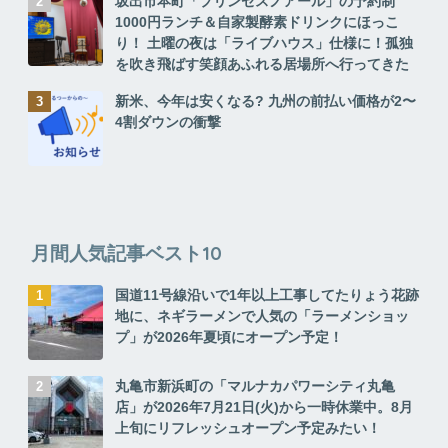
坂出市本町「プリンセスノアール」の予約制
1000円ランチ＆自家製酵素ドリンクにほっこ
り！ 土曜の夜は「ライブハウス」仕様に！孤独
を吹き飛ばす笑顔あふれる居場所へ行ってきた
新米、今年は安くなる? 九州の前払い価格が2〜
4割ダウンの衝撃
月間人気記事ベスト10
国道11号線沿いで1年以上工事してたりょう花跡
地に、ネギラーメンで人気の「ラーメンショッ
プ」が2026年夏頃にオープン予定！
丸亀市新浜町の「マルナカパワーシティ丸亀
店」が2026年7月21日(火)から一時休業中。8月
上旬にリフレッシュオープン予定みたい！