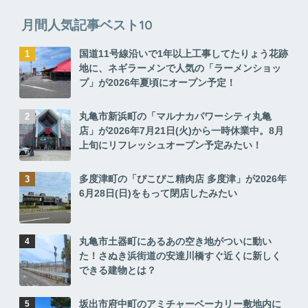
月間人気記事ベスト10
国道11号線沿いで1年以上工事してたりょう花跡
地に、ネギラーメンで人気の「ラーメンショッ
プ」が2026年夏頃にオープン予定！
丸亀市新浜町の「マルナカパワーシティ丸亀
店」が2026年7月21日(火)から一時休業中。8月
上旬にリフレッシュオープン予定みたい！
多度津町の「ぴこぴこ精肉店 多度津」が2026年
6月28日(日)をもって閉店したみたい
丸亀市土器町にあるあの空き地がついに動い
た！さぬき浜街道の安達川橋すぐ近くに新しく
できる建物とは？
坂出市府中町のアミチャーベーカリー敷地内に