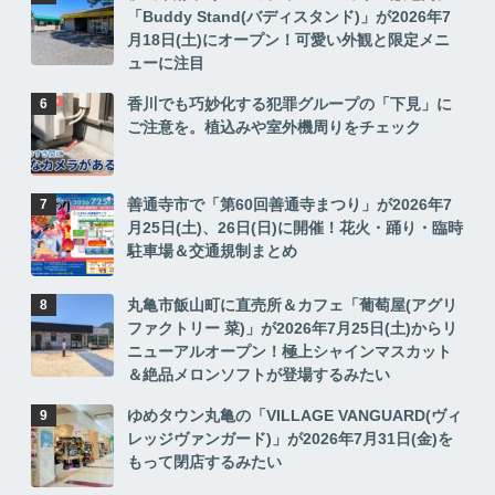
「Buddy Stand(バディスタンド)」が2026年7
月18日(土)にオープン！可愛い外観と限定メニ
ューに注目
香川でも巧妙化する犯罪グループの「下見」に
ご注意を。植込みや室外機周りをチェック
善通寺市で「第60回善通寺まつり」が2026年7
月25日(土)、26日(日)に開催！花火・踊り・臨時
駐車場＆交通規制まとめ
丸亀市飯山町に直売所＆カフェ「葡萄屋(アグリ
ファクトリー 菜)」が2026年7月25日(土)からリ
ニューアルオープン！極上シャインマスカット
＆絶品メロンソフトが登場するみたい
ゆめタウン丸亀の「VILLAGE VANGUARD(ヴィ
レッジヴァンガード)」が2026年7月31日(金)を
もって閉店するみたい