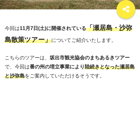
「瀬居島・沙弥
今回は
11月7日(土)に
開催されている
島散策ツアー」
についてご紹介いたします。
こちらのツアーは、
坂出市観光協会のまちあるきツアー
で、今回は
番の州の埋立事業により
陸続きとなった瀬居島
と沙弥島
をご案内していただけるそうです。