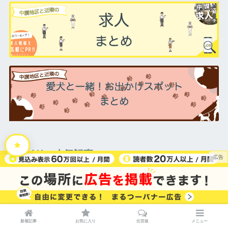
デイリー人気記事
丸亀市川西町にある「焼肉 寅八」敷地内に「お
そうざい屋-こてつ-」が2026年7月中旬ごろにオ
ープン！営業は夕方からみたい
坂出市本町「プリンセスノアール」の予約制
新着記事
お気に入り
伝言板
メニュー