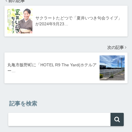
前の記事
サクラートたどつで「夏井いつき句会ライブ」
が2024年9月23…
次の記事
丸亀市飯野町に「HOTEL R9 The Yard(ホテルア
ー…
記事を検索