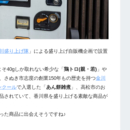
川盛り上げ隊
」による盛り上げ自販機企画で設置
そ40gしか取れない希少な「
鶏トロ(親・若)
」や
、さぬき市志度の創業150年もの歴史を持つ
金川
ンクール
で入選した「
あん餅雑煮
」、高松市のお
品されていて、香川県を盛り上げる素敵な商品が
った商品に出会えそうですね♪