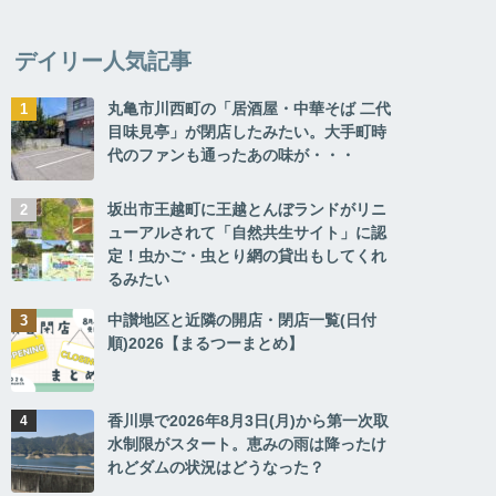
デイリー人気記事
丸亀市川西町の「居酒屋・中華そば 二代
目味見亭」が閉店したみたい。大手町時
代のファンも通ったあの味が・・・
坂出市王越町に王越とんぼランドがリニ
ューアルされて「自然共生サイト」に認
定！虫かご・虫とり網の貸出もしてくれ
るみたい
中讃地区と近隣の開店・閉店一覧(日付
順)2026【まるつーまとめ】
香川県で2026年8月3日(月)から第一次取
水制限がスタート。恵みの雨は降ったけ
れどダムの状況はどうなった？