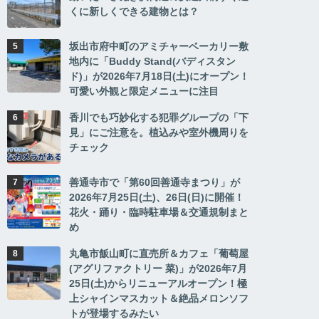
くに新しくできる建物とは？
坂出市府中町のアミチャーベーカリー敷
地内に「Buddy Stand(バディスタン
ド)」が2026年7月18日(土)にオープン！
可愛い外観と限定メニューに注目
香川でも巧妙化する犯罪グループの「下
見」にご注意を。植込みや室外機周りを
チェック
善通寺市で「第60回善通寺まつり」が
2026年7月25日(土)、26日(日)に開催！
花火・踊り・臨時駐車場＆交通規制まと
め
丸亀市飯山町に直売所＆カフェ「葡萄屋
(アグリファクトリー 菜)」が2026年7月
25日(土)からリニューアルオープン！極
上シャインマスカット＆絶品メロンソフ
トが登場するみたい