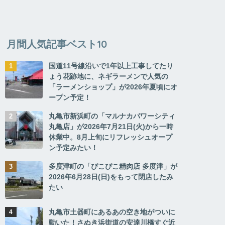
月間人気記事ベスト10
国道11号線沿いで1年以上工事してたり
ょう花跡地に、ネギラーメンで人気の
「ラーメンショップ」が2026年夏頃にオ
ープン予定！
丸亀市新浜町の「マルナカパワーシティ
丸亀店」が2026年7月21日(火)から一時
休業中。8月上旬にリフレッシュオープ
ン予定みたい！
多度津町の「ぴこぴこ精肉店 多度津」が
2026年6月28日(日)をもって閉店したみ
たい
丸亀市土器町にあるあの空き地がついに
動いた！さぬき浜街道の安達川橋すぐ近