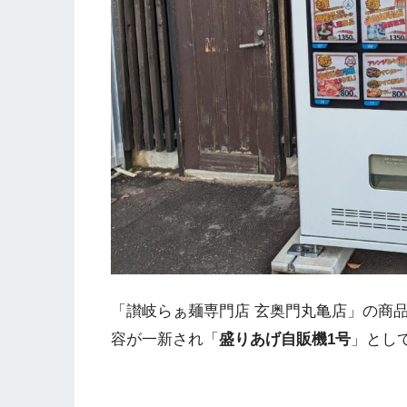
「讃岐らぁ麺専門店 玄奥門丸亀店」の商
容が一新され「
盛りあげ自販機1号
」とし