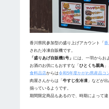
香川県民参加型の盛り上げアカウント「
香
された冷凍自販機です。
「盛りあげ自販機1号」
には、一羽からおよ
お酒のお供にもおすすな「
ひとくち親鳥
」
食料品店
からは
令和5年度かがわ県産品コ
肉屋さんからは「
牛すじ生冷凍
」などが出
揃っているようです。
期間限定商品もあるので、時期によって違