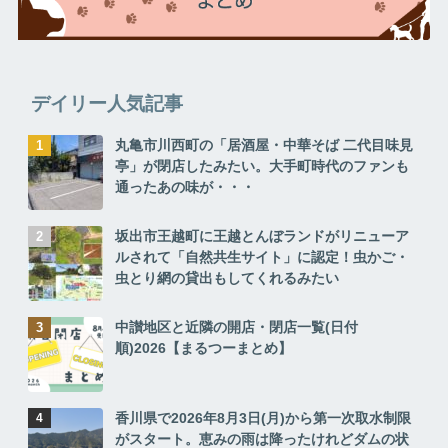
デイリー人気記事
丸亀市川西町の「居酒屋・中華そば 二代目味見
亭」が閉店したみたい。大手町時代のファンも
通ったあの味が・・・
坂出市王越町に王越とんぼランドがリニューア
ルされて「自然共生サイト」に認定！虫かご・
虫とり網の貸出もしてくれるみたい
中讃地区と近隣の開店・閉店一覧(日付
順)2026【まるつーまとめ】
香川県で2026年8月3日(月)から第一次取水制限
がスタート。恵みの雨は降ったけれどダムの状