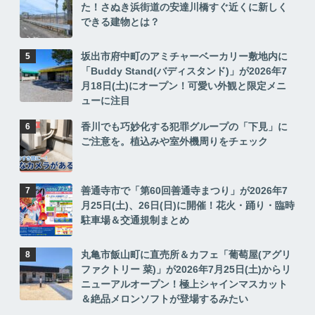
た！さぬき浜街道の安達川橋すぐ近くに新しく
できる建物とは？
坂出市府中町のアミチャーベーカリー敷地内に
「Buddy Stand(バディスタンド)」が2026年7
月18日(土)にオープン！可愛い外観と限定メニ
ューに注目
香川でも巧妙化する犯罪グループの「下見」に
ご注意を。植込みや室外機周りをチェック
善通寺市で「第60回善通寺まつり」が2026年7
月25日(土)、26日(日)に開催！花火・踊り・臨時
駐車場＆交通規制まとめ
丸亀市飯山町に直売所＆カフェ「葡萄屋(アグリ
ファクトリー 菜)」が2026年7月25日(土)からリ
ニューアルオープン！極上シャインマスカット
＆絶品メロンソフトが登場するみたい