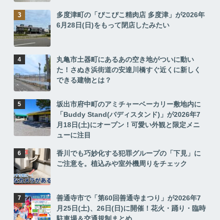
多度津町の「ぴこぴこ精肉店 多度津」が2026年
6月28日(日)をもって閉店したみたい
丸亀市土器町にあるあの空き地がついに動い
た！さぬき浜街道の安達川橋すぐ近くに新しく
できる建物とは？
坂出市府中町のアミチャーベーカリー敷地内に
「Buddy Stand(バディスタンド)」が2026年7
月18日(土)にオープン！可愛い外観と限定メニ
ューに注目
香川でも巧妙化する犯罪グループの「下見」に
ご注意を。植込みや室外機周りをチェック
善通寺市で「第60回善通寺まつり」が2026年7
月25日(土)、26日(日)に開催！花火・踊り・臨時
駐車場＆交通規制まとめ