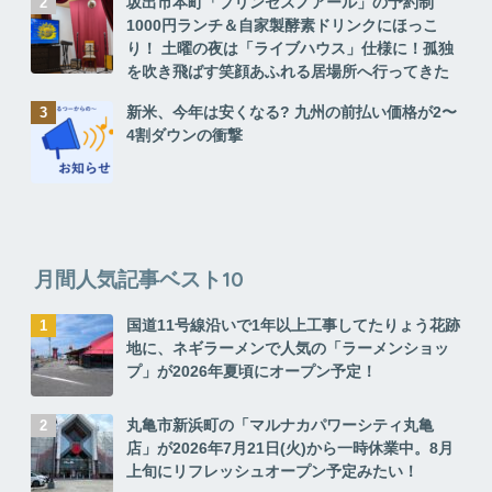
坂出市本町「プリンセスノアール」の予約制
1000円ランチ＆自家製酵素ドリンクにほっこ
り！ 土曜の夜は「ライブハウス」仕様に！孤独
を吹き飛ばす笑顔あふれる居場所へ行ってきた
新米、今年は安くなる? 九州の前払い価格が2〜
4割ダウンの衝撃
月間人気記事ベスト10
国道11号線沿いで1年以上工事してたりょう花跡
地に、ネギラーメンで人気の「ラーメンショッ
プ」が2026年夏頃にオープン予定！
丸亀市新浜町の「マルナカパワーシティ丸亀
店」が2026年7月21日(火)から一時休業中。8月
上旬にリフレッシュオープン予定みたい！