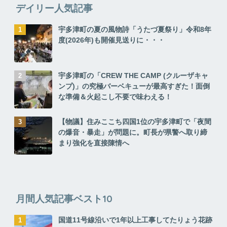
デイリー人気記事
宇多津町の夏の風物詩「うたづ夏祭り」令和8年
度(2026年)も開催見送りに・・・
宇多津町の「CREW THE CAMP (クルーザキャ
ンプ)」の究極バーベキューが最高すぎた！面倒
な準備＆火起こし不要で味わえる！
【物議】住みここち四国1位の宇多津町で「夜間
の爆音・暴走」が問題に。町長が県警へ取り締
まり強化を直接陳情へ
月間人気記事ベスト10
国道11号線沿いで1年以上工事してたりょう花跡