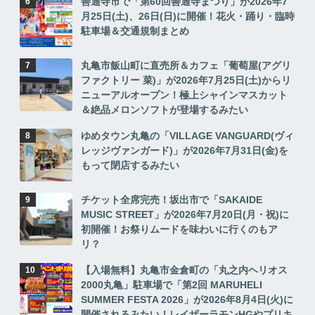
善通寺市で「第60回善通寺まつり」が2026年7
月25日(土)、26日(日)に開催！花火・踊り・臨時
駐車場＆交通規制まとめ
丸亀市飯山町に直売所＆カフェ「葡萄屋(アグリ
ファクトリー 菜)」が2026年7月25日(土)からリ
ニューアルオープン！極上シャインマスカット
＆絶品メロンソフトが登場するみたい
ゆめタウン丸亀の「VILLAGE VANGUARD(ヴィ
レッジヴァンガード)」が2026年7月31日(金)を
もって閉店するみたい
チケット全席完売！坂出市で「SAKAIDE
MUSIC STREET」が2026年7月20日(月・祝)に
初開催！お祭りムードを味わいに行くのもア
リ？
【入場無料】丸亀市金倉町の「丸之内ヘリオス
2000丸亀」駐車場で「第2回 MARUHELI
SUMMER FESTA 2026」が2026年8月4日(火)に
開催されるみたい！レイザーラモンHGやプリキ