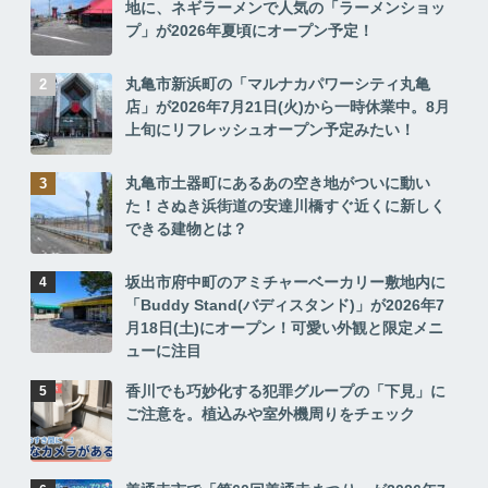
地に、ネギラーメンで人気の「ラーメンショッ
プ」が2026年夏頃にオープン予定！
丸亀市新浜町の「マルナカパワーシティ丸亀
店」が2026年7月21日(火)から一時休業中。8月
上旬にリフレッシュオープン予定みたい！
丸亀市土器町にあるあの空き地がついに動い
た！さぬき浜街道の安達川橋すぐ近くに新しく
できる建物とは？
坂出市府中町のアミチャーベーカリー敷地内に
「Buddy Stand(バディスタンド)」が2026年7
月18日(土)にオープン！可愛い外観と限定メニ
ューに注目
香川でも巧妙化する犯罪グループの「下見」に
ご注意を。植込みや室外機周りをチェック