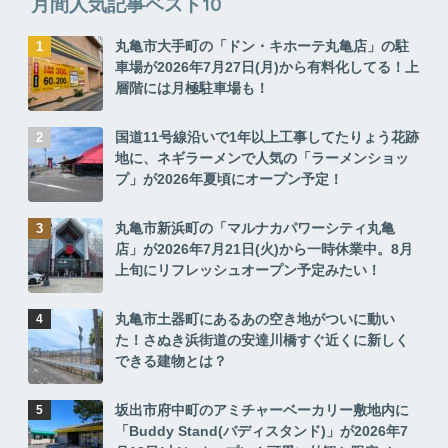
月間人気記事ベスト10
丸亀市大手町の「ドン・キホーテ丸亀店」の駐
車場が2026年7月27日(月)から有料化してる！上
層階には月極駐車場も！
国道11号線沿いで1年以上工事してたりょう花跡
地に、ネギラーメンで人気の「ラーメンショッ
プ」が2026年夏頃にオープン予定！
丸亀市新浜町の「マルナカパワーシティ丸亀
店」が2026年7月21日(火)から一時休業中。8月
上旬にリフレッシュオープン予定みたい！
丸亀市土器町にあるあの空き地がついに動い
た！さぬき浜街道の安達川橋すぐ近くに新しく
できる建物とは？
坂出市府中町のアミチャーベーカリー敷地内に
「Buddy Stand(バディスタンド)」が2026年7