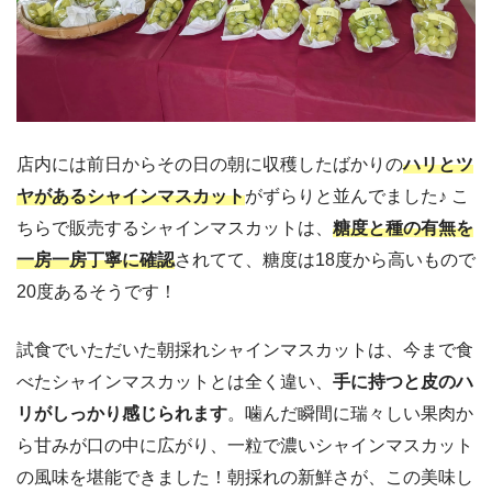
店内には前日からその日の朝に収穫したばかりの
ハリとツ
ヤがあるシャインマスカット
がずらりと並んでました♪ こ
ちらで販売するシャインマスカットは、
糖度と種の有無を
一房一房丁寧に確認
されてて、糖度は18度から高いもので
20度あるそうです！
試食でいただいた朝採れシャインマスカットは、今まで食
べたシャインマスカットとは全く違い、
手に持つと皮のハ
リがしっかり感じられます
。噛んだ瞬間に瑞々しい果肉か
ら甘みが口の中に広がり、一粒で濃いシャインマスカット
の風味を堪能できました！朝採れの新鮮さが、この美味し