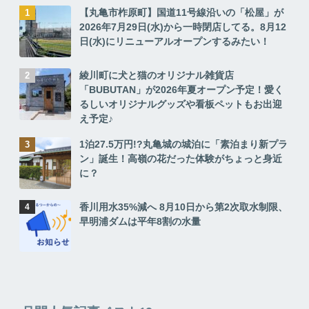
【丸亀市柞原町】国道11号線沿いの「松屋」が
2026年7月29日(水)から一時閉店してる。8月12
日(水)にリニューアルオープンするみたい！
綾川町に犬と猫のオリジナル雑貨店
「BUBUTAN」が2026年夏オープン予定！愛く
るしいオリジナルグッズや看板ペットもお出迎
え予定♪
1泊27.5万円!?丸亀城の城泊に「素泊まり新プラ
ン」誕生！高嶺の花だった体験がちょっと身近
に？
香川用水35%減へ 8月10日から第2次取水制限、
早明浦ダムは平年8割の水量