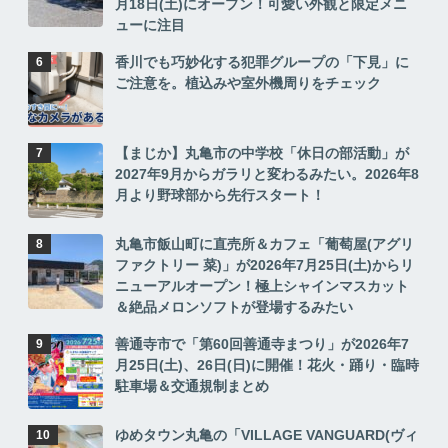
月18日(土)にオープン！可愛い外観と限定メニ
ューに注目
香川でも巧妙化する犯罪グループの「下見」に
ご注意を。植込みや室外機周りをチェック
【まじか】丸亀市の中学校「休日の部活動」が
2027年9月からガラリと変わるみたい。2026年8
月より野球部から先行スタート！
丸亀市飯山町に直売所＆カフェ「葡萄屋(アグリ
ファクトリー 菜)」が2026年7月25日(土)からリ
ニューアルオープン！極上シャインマスカット
＆絶品メロンソフトが登場するみたい
善通寺市で「第60回善通寺まつり」が2026年7
月25日(土)、26日(日)に開催！花火・踊り・臨時
駐車場＆交通規制まとめ
ゆめタウン丸亀の「VILLAGE VANGUARD(ヴィ