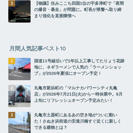
【物議】住みここち四国1位の宇多津町で「夜間
の爆音・暴走」が問題に。町長が県警へ取り締
まり強化を直接陳情へ
月間人気記事ベスト10
国道11号線沿いで1年以上工事してたりょう花跡
地に、ネギラーメンで人気の「ラーメンショッ
プ」が2026年夏頃にオープン予定！
丸亀市新浜町の「マルナカパワーシティ丸亀
店」が2026年7月21日(火)から一時休業中。8月
上旬にリフレッシュオープン予定みたい！
丸亀市土器町にあるあの空き地がついに動い
た！さぬき浜街道の安達川橋すぐ近くに新しく
できる建物とは？