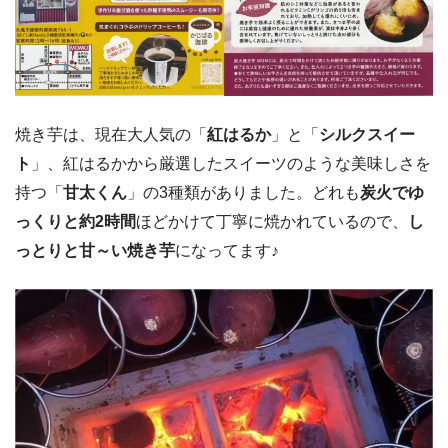
焼き芋は、現在大人気の「
紅はるか
」と「
シルクスイー
ト
」、紅はるかから厳選したスイーツのような美味しさを
持つ「
甘太くん
」の3種類がありました。どれも
炭火でゆ
っくりと約2時間
ほどかけて丁寧に焼かれているので、
し
っとりと甘～い焼き芋
になってます♪