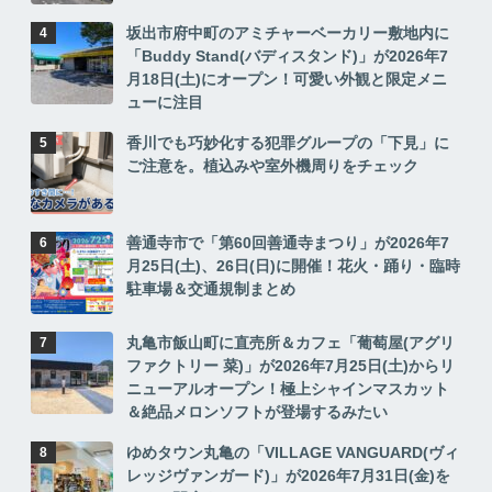
坂出市府中町のアミチャーベーカリー敷地内に
「Buddy Stand(バディスタンド)」が2026年7
月18日(土)にオープン！可愛い外観と限定メニ
ューに注目
香川でも巧妙化する犯罪グループの「下見」に
ご注意を。植込みや室外機周りをチェック
善通寺市で「第60回善通寺まつり」が2026年7
月25日(土)、26日(日)に開催！花火・踊り・臨時
駐車場＆交通規制まとめ
丸亀市飯山町に直売所＆カフェ「葡萄屋(アグリ
ファクトリー 菜)」が2026年7月25日(土)からリ
ニューアルオープン！極上シャインマスカット
＆絶品メロンソフトが登場するみたい
ゆめタウン丸亀の「VILLAGE VANGUARD(ヴィ
レッジヴァンガード)」が2026年7月31日(金)を