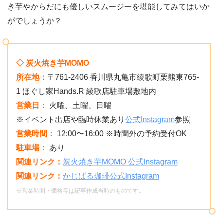
き芋やからだにも優しいスムージーを堪能してみてはいか
がでしょうか？
◇ 炭火焼き芋MOMO
所在地：
〒761-2406 香川県丸亀市綾歌町栗熊東765-
1 ほぐし家Hands.R 綾歌店駐車場敷地内
営業日：
火曜、土曜、日曜
※イベント出店や臨時休業あり
公式Instagram
参照
営業時間：
12:00〜16:00 ※時間外の予約受付OK
駐車場：
あり
関連リンク：
炭火焼き芋MOMO 公式Instagram
関連リンク：
かじばる珈琲公式Instagram
※営業時間・価格等は記事作成当時のものです。