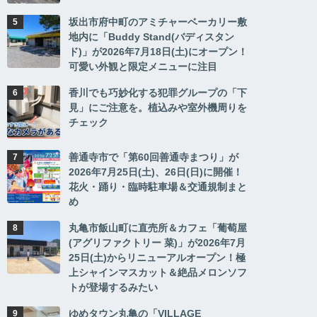
坂出市府中町のアミチャーベーカリー敷
地内に「Buddy Stand(バディスタン
ド)」が2026年7月18日(土)にオープン！
可愛い外観と限定メニューに注目
香川でも巧妙化する犯罪グループの「下
見」にご注意を。植込みや室外機周りを
チェック
善通寺市で「第60回善通寺まつり」が
2026年7月25日(土)、26日(日)に開催！
花火・踊り・臨時駐車場＆交通規制まと
め
丸亀市飯山町に直売所＆カフェ「葡萄屋
(アグリファクトリー 菜)」が2026年7月
25日(土)からリニューアルオープン！極
上シャインマスカット＆絶品メロンソフ
トが登場するみたい
ゆめタウン丸亀の「VILLAGE