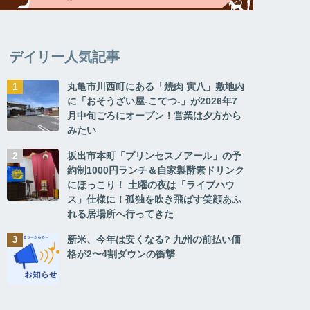
デイリー人気記事
丸亀市川西町にある「焼肉 寅八」敷地内
に「おそうざい屋-こてつ-」が2026年7
月中旬ごろにオープン！営業は夕方から
みたい
坂出市本町「プリンセスノアール」の予
約制1000円ランチ＆自家製酵素ドリンク
にほっこり！ 土曜の夜は「ライブハウ
ス」仕様に！孤独を吹き飛ばす笑顔あふ
れる居場所へ行ってきた
新米、今年は安くなる? 九州の前払い価
格が2〜4割ダウンの衝撃