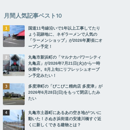
月間人気記事ベスト10
国道11号線沿いで1年以上工事してたり
ょう花跡地に、ネギラーメンで人気の
「ラーメンショップ」が2026年夏頃にオ
ープン予定！
丸亀市新浜町の「マルナカパワーシティ
丸亀店」が2026年7月21日(火)から一時
休業中。8月上旬にリフレッシュオープ
ン予定みたい！
多度津町の「ぴこぴこ精肉店 多度津」が
2026年6月28日(日)をもって閉店したみ
たい
丸亀市土器町にあるあの空き地がついに
動いた！さぬき浜街道の安達川橋すぐ近
くに新しくできる建物とは？