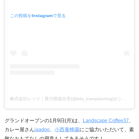
この投稿をInstagramで見る
株式会社レッツ｜香川県坂出市(@lets_townplanning)がシェアした投稿
グランドオープンの1月9日(月)は、
Landscape Coffee37
、
カレー屋さん
⁡jaadoo
、⁡
小西養蜂園
にご協力いただいて、素
敵なおもてなしの用意もしてあるそうです！