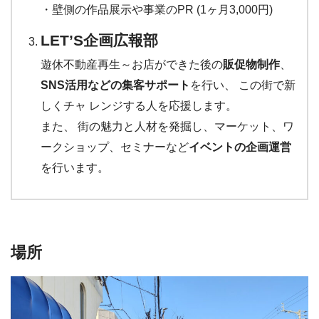
・壁側の作品展示や事業のPR (1ヶ月3,000円)⁡⁡⁡
LET’S企画広報部
遊休不動産再生～お店ができた後の
販促物制作
、
SNS活用などの集客サポート
を行い、 この街で新
しくチャ レンジする人を応援します。
また、 街の魅力と人材を発掘し、マーケット、ワ
ークショップ、セミナーなど
イベントの企画運営
を行います。
⁡⁡場所⁡⁡