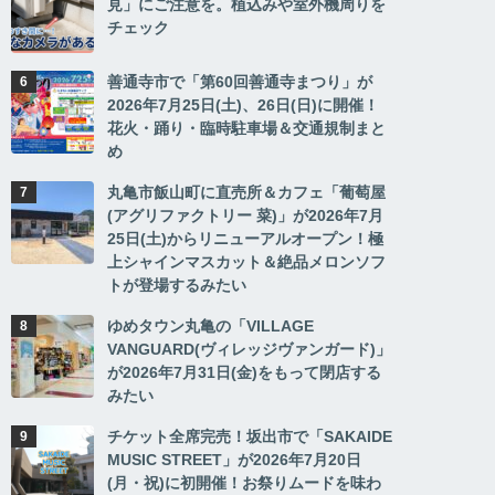
見」にご注意を。植込みや室外機周りを
チェック
善通寺市で「第60回善通寺まつり」が
2026年7月25日(土)、26日(日)に開催！
花火・踊り・臨時駐車場＆交通規制まと
め
丸亀市飯山町に直売所＆カフェ「葡萄屋
(アグリファクトリー 菜)」が2026年7月
25日(土)からリニューアルオープン！極
上シャインマスカット＆絶品メロンソフ
トが登場するみたい
ゆめタウン丸亀の「VILLAGE
VANGUARD(ヴィレッジヴァンガード)」
が2026年7月31日(金)をもって閉店する
みたい
チケット全席完売！坂出市で「SAKAIDE
MUSIC STREET」が2026年7月20日
(月・祝)に初開催！お祭りムードを味わ