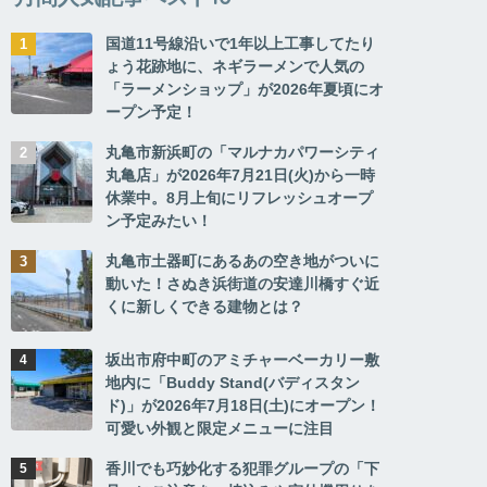
国道11号線沿いで1年以上工事してたり
ょう花跡地に、ネギラーメンで人気の
「ラーメンショップ」が2026年夏頃にオ
ープン予定！
丸亀市新浜町の「マルナカパワーシティ
丸亀店」が2026年7月21日(火)から一時
休業中。8月上旬にリフレッシュオープ
ン予定みたい！
丸亀市土器町にあるあの空き地がついに
動いた！さぬき浜街道の安達川橋すぐ近
くに新しくできる建物とは？
坂出市府中町のアミチャーベーカリー敷
地内に「Buddy Stand(バディスタン
ド)」が2026年7月18日(土)にオープン！
可愛い外観と限定メニューに注目
香川でも巧妙化する犯罪グループの「下