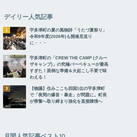
デイリー人気記事
宇多津町の夏の風物詩「うたづ夏祭り」
令和8年度(2026年)も開催見送り
に・・・
宇多津町の「CREW THE CAMP (クルー
ザキャンプ)」の究極バーベキューが最高
すぎた！面倒な準備＆火起こし不要で味
わえる！
【物議】住みここち四国1位の宇多津町
で「夜間の爆音・暴走」が問題に。町長
が県警へ取り締まり強化を直接陳情へ
月間人気記事ベスト10