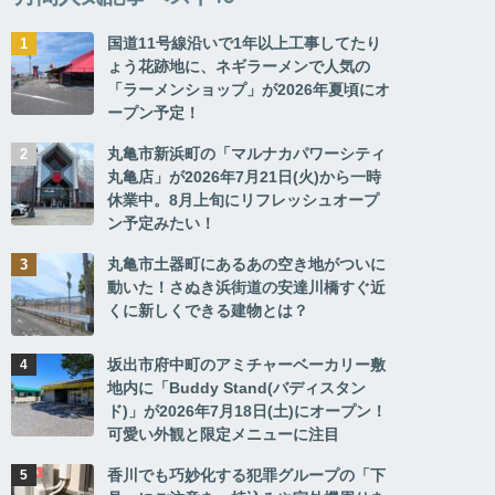
国道11号線沿いで1年以上工事してたり
ょう花跡地に、ネギラーメンで人気の
「ラーメンショップ」が2026年夏頃にオ
ープン予定！
丸亀市新浜町の「マルナカパワーシティ
丸亀店」が2026年7月21日(火)から一時
休業中。8月上旬にリフレッシュオープ
ン予定みたい！
丸亀市土器町にあるあの空き地がついに
動いた！さぬき浜街道の安達川橋すぐ近
くに新しくできる建物とは？
坂出市府中町のアミチャーベーカリー敷
地内に「Buddy Stand(バディスタン
ド)」が2026年7月18日(土)にオープン！
可愛い外観と限定メニューに注目
香川でも巧妙化する犯罪グループの「下