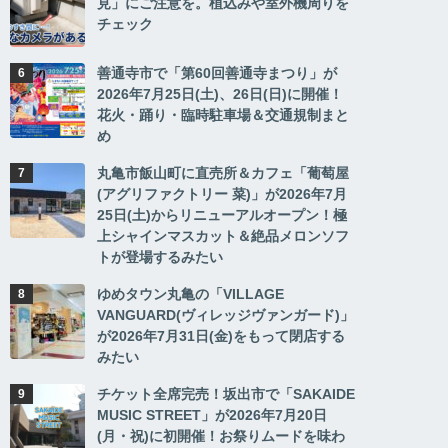
見」にご注意を。植込みや室外機周りを
チェック
善通寺市で「第60回善通寺まつり」が
2026年7月25日(土)、26日(日)に開催！
花火・踊り・臨時駐車場＆交通規制まと
め
丸亀市飯山町に直売所＆カフェ「葡萄屋
(アグリファクトリー 菜)」が2026年7月
25日(土)からリニューアルオープン！極
上シャインマスカット＆絶品メロンソフ
トが登場するみたい
ゆめタウン丸亀の「VILLAGE
VANGUARD(ヴィレッジヴァンガード)」
が2026年7月31日(金)をもって閉店する
みたい
チケット全席完売！坂出市で「SAKAIDE
MUSIC STREET」が2026年7月20日
(月・祝)に初開催！お祭りムードを味わ