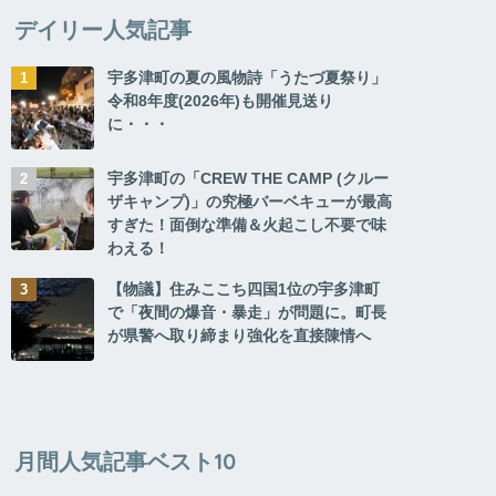
デイリー人気記事
宇多津町の夏の風物詩「うたづ夏祭り」
令和8年度(2026年)も開催見送り
に・・・
宇多津町の「CREW THE CAMP (クルー
ザキャンプ)」の究極バーベキューが最高
すぎた！面倒な準備＆火起こし不要で味
わえる！
【物議】住みここち四国1位の宇多津町
で「夜間の爆音・暴走」が問題に。町長
が県警へ取り締まり強化を直接陳情へ
月間人気記事ベスト10