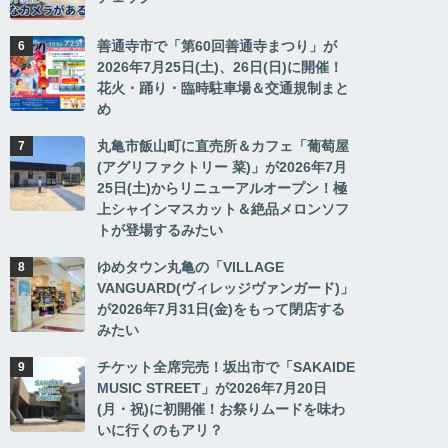
善通寺市で「第60回善通寺まつり」が
2026年7月25日(土)、26日(日)に開催！
花火・踊り・臨時駐車場＆交通規制まと
め
丸亀市飯山町に直売所＆カフェ「葡萄屋
(アグリファクトリー 菜)」が2026年7月
25日(土)からリニューアルオープン！極
上シャインマスカット＆絶品メロンソフ
トが登場するみたい
ゆめタウン丸亀の「VILLAGE
VANGUARD(ヴィレッジヴァンガード)」
が2026年7月31日(金)をもって閉店する
みたい
チケット全席完売！坂出市で「SAKAIDE
MUSIC STREET」が2026年7月20日
(月・祝)に初開催！お祭りムードを味わ
いに行くのもアリ？