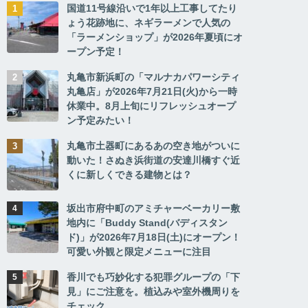
国道11号線沿いで1年以上工事してたり
ょう花跡地に、ネギラーメンで人気の
「ラーメンショップ」が2026年夏頃にオ
ープン予定！
丸亀市新浜町の「マルナカパワーシティ
丸亀店」が2026年7月21日(火)から一時
休業中。8月上旬にリフレッシュオープ
ン予定みたい！
丸亀市土器町にあるあの空き地がついに
動いた！さぬき浜街道の安達川橋すぐ近
くに新しくできる建物とは？
坂出市府中町のアミチャーベーカリー敷
地内に「Buddy Stand(バディスタン
ド)」が2026年7月18日(土)にオープン！
可愛い外観と限定メニューに注目
香川でも巧妙化する犯罪グループの「下
見」にご注意を。植込みや室外機周りを
チェック