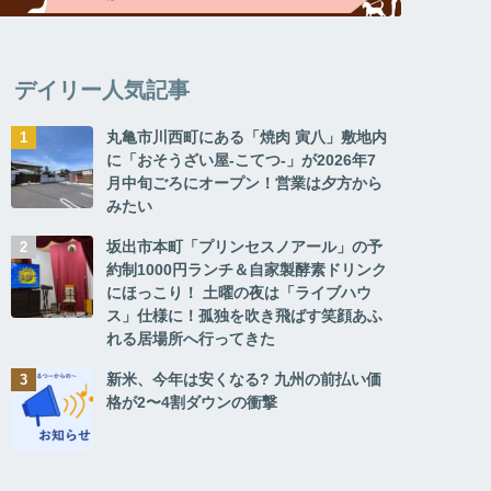
デイリー人気記事
丸亀市川西町にある「焼肉 寅八」敷地内
に「おそうざい屋-こてつ-」が2026年7
月中旬ごろにオープン！営業は夕方から
みたい
坂出市本町「プリンセスノアール」の予
約制1000円ランチ＆自家製酵素ドリンク
にほっこり！ 土曜の夜は「ライブハウ
ス」仕様に！孤独を吹き飛ばす笑顔あふ
れる居場所へ行ってきた
新米、今年は安くなる? 九州の前払い価
格が2〜4割ダウンの衝撃