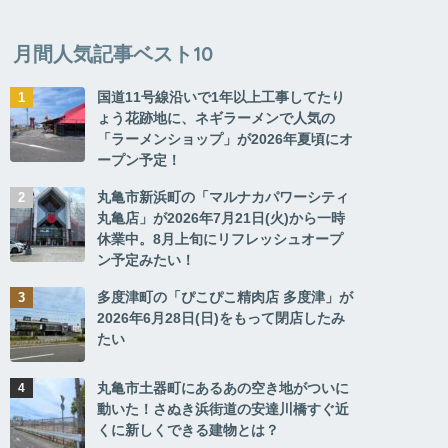
月間人気記事ベスト10
国道11号線沿いで1年以上工事してたり
ょう花跡地に、ネギラーメンで人気の
「ラーメンショップ」が2026年夏頃にオ
ープン予定！
丸亀市新浜町の「マルナカパワーシティ
丸亀店」が2026年7月21日(火)から一時
休業中。8月上旬にリフレッシュオープ
ン予定みたい！
多度津町の「ぴこぴこ精肉店 多度津」が
2026年6月28日(日)をもって閉店したみ
たい
丸亀市土器町にあるあの空き地がついに
動いた！さぬき浜街道の安達川橋すぐ近
くに新しくできる建物とは？