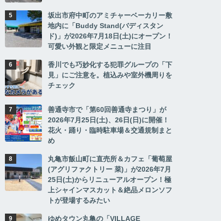
坂出市府中町のアミチャーベーカリー敷
地内に「Buddy Stand(バディスタン
ド)」が2026年7月18日(土)にオープン！
可愛い外観と限定メニューに注目
香川でも巧妙化する犯罪グループの「下
見」にご注意を。植込みや室外機周りを
チェック
善通寺市で「第60回善通寺まつり」が
2026年7月25日(土)、26日(日)に開催！
花火・踊り・臨時駐車場＆交通規制まと
め
丸亀市飯山町に直売所＆カフェ「葡萄屋
(アグリファクトリー 菜)」が2026年7月
25日(土)からリニューアルオープン！極
上シャインマスカット＆絶品メロンソフ
トが登場するみたい
ゆめタウン丸亀の「VILLAGE