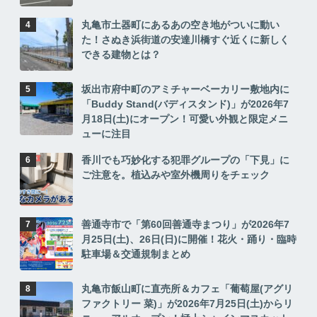
丸亀市土器町にあるあの空き地がついに動い
た！さぬき浜街道の安達川橋すぐ近くに新しく
できる建物とは？
坂出市府中町のアミチャーベーカリー敷地内に
「Buddy Stand(バディスタンド)」が2026年7
月18日(土)にオープン！可愛い外観と限定メニ
ューに注目
香川でも巧妙化する犯罪グループの「下見」に
ご注意を。植込みや室外機周りをチェック
善通寺市で「第60回善通寺まつり」が2026年7
月25日(土)、26日(日)に開催！花火・踊り・臨時
駐車場＆交通規制まとめ
丸亀市飯山町に直売所＆カフェ「葡萄屋(アグリ
ファクトリー 菜)」が2026年7月25日(土)からリ