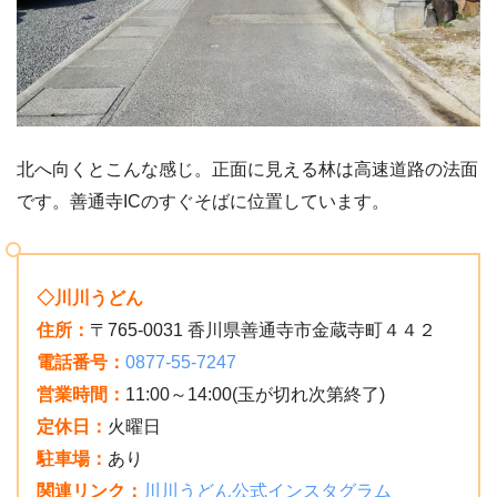
北へ向くとこんな感じ。正面に見える林は高速道路の法面
です。善通寺ICのすぐそばに位置しています。
◇川川うどん
住所：
〒765-0031 香川県善通寺市金蔵寺町４４２
電話番号：
0877-55-7247
営業時間：
11:00～14:00(玉が切れ次第終了)
定休日：
火曜日
駐車場：
あり
関連リンク：
川川うどん公式インスタグラム