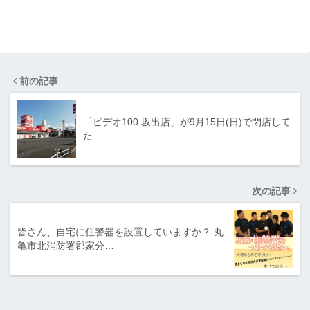
前の記事
「ビデオ100 坂出店」が9月15日(日)で閉店して
た
次の記事
皆さん、自宅に住警器を設置していますか？ 丸
亀市北消防署郡家分…