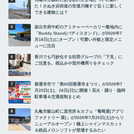
た！さぬき浜街道の安達川橋すぐ近くに新しく
できる建物とは？
坂出市府中町のアミチャーベーカリー敷地内に
「Buddy Stand(バディスタンド)」が2026年7
月18日(土)にオープン！可愛い外観と限定メニ
ューに注目
香川でも巧妙化する犯罪グループの「下見」に
ご注意を。植込みや室外機周りをチェック
善通寺市で「第60回善通寺まつり」が2026年7
月25日(土)、26日(日)に開催！花火・踊り・臨時
駐車場＆交通規制まとめ
丸亀市飯山町に直売所＆カフェ「葡萄屋(アグリ
ファクトリー 菜)」が2026年7月25日(土)からリ
ニューアルオープン！極上シャインマスカット
＆絶品メロンソフトが登場するみたい