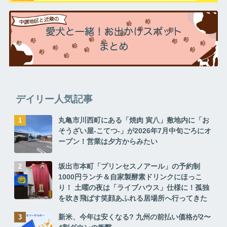
デイリー人気記事
丸亀市川西町にある「焼肉 寅八」敷地内に「お
そうざい屋-こてつ-」が2026年7月中旬ごろにオ
ープン！営業は夕方からみたい
坂出市本町「プリンセスノアール」の予約制
1000円ランチ＆自家製酵素ドリンクにほっこ
り！ 土曜の夜は「ライブハウス」仕様に！孤独
を吹き飛ばす笑顔あふれる居場所へ行ってきた
新米、今年は安くなる? 九州の前払い価格が2〜