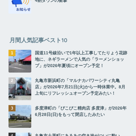
4割ダウンの衝撃
月間人気記事ベスト10
国道11号線沿いで1年以上工事してたりょう花跡
地に、ネギラーメンで人気の「ラーメンショッ
プ」が2026年夏頃にオープン予定！
丸亀市新浜町の「マルナカパワーシティ丸亀
店」が2026年7月21日(火)から一時休業中。8月
上旬にリフレッシュオープン予定みたい！
多度津町の「ぴこぴこ精肉店 多度津」が2026年
6月28日(日)をもって閉店したみたい
丸亀市土器町にあるあの空き地がついに動い