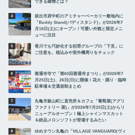
できる建物とは？
坂出市府中町のアミチャーベーカリー敷地内に
「Buddy Stand(バディスタンド)」が2026年7
月18日(土)にオープン！可愛い外観と限定メニ
ューに注目
香川でも巧妙化する犯罪グループの「下見」に
ご注意を。植込みや室外機周りをチェック
善通寺市で「第60回善通寺まつり」が2026年7
月25日(土)、26日(日)に開催！花火・踊り・臨時
駐車場＆交通規制まとめ
丸亀市飯山町に直売所＆カフェ「葡萄屋(アグリ
ファクトリー 菜)」が2026年7月25日(土)からリ
ニューアルオープン！極上シャインマスカット
＆絶品メロンソフトが登場するみたい
ゆめタウン丸亀の「VILLAGE VANGUARD(ヴィ