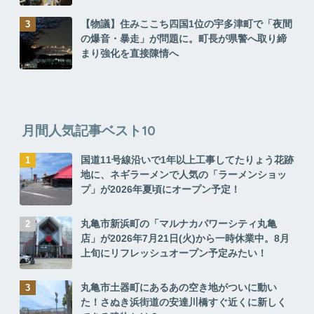
【物議】住みここち四国1位の宇多津町で「夜間
の爆音・暴走」が問題に。町長が県警へ取り締
まり強化を直接陳情へ
月間人気記事ベスト10
国道11号線沿いで1年以上工事してたりょう花跡
地に、ネギラーメンで人気の「ラーメンショッ
プ」が2026年夏頃にオープン予定！
丸亀市新浜町の「マルナカパワーシティ丸亀
店」が2026年7月21日(火)から一時休業中。8月
上旬にリフレッシュオープン予定みたい！
丸亀市土器町にあるあの空き地がついに動い
た！さぬき浜街道の安達川橋すぐ近くに新しく