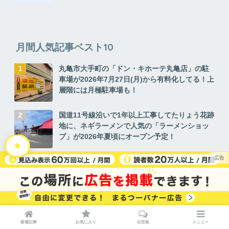
月間人気記事ベスト10
丸亀市大手町の「ドン・キホーテ丸亀店」の駐
車場が2026年7月27日(月)から有料化してる！上
層階には月極駐車場も！
国道11号線沿いで1年以上工事してたりょう花跡
地に、ネギラーメンで人気の「ラーメンショッ
プ」が2026年夏頃にオープン予定！
丸亀市新浜町の「マルナカパワーシティ丸亀
店」が2026年7月21日(火)から一時休業中。8月
上旬にリフレッシュオープン予定みたい！
丸亀市土器町にあるあの空き地がついに動い
た！さぬき浜街道の安達川橋すぐ近くに新しく
新着記事
お気に入り
伝言板
メニュー