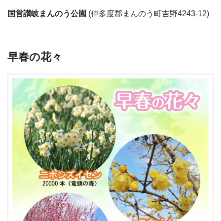
国営讃岐まんのう公園
(仲多度郡まんのう町吉野4243-12)
早春の花々