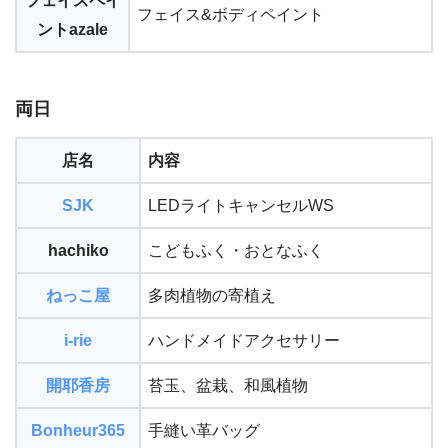
フェイスペイ
フェイス&ボディペイント
ントazale
両日
店名
内容
SJK
LEDライトキャンセルWS
hachiko
こどもふく・おとなふく
ねっこ屋
多肉植物の寄植え
i-rie
ハンドメイドアクセサリー
開耶香房
苔玉、盆栽、和風植物
Bonheur365
手縫い革バッグ