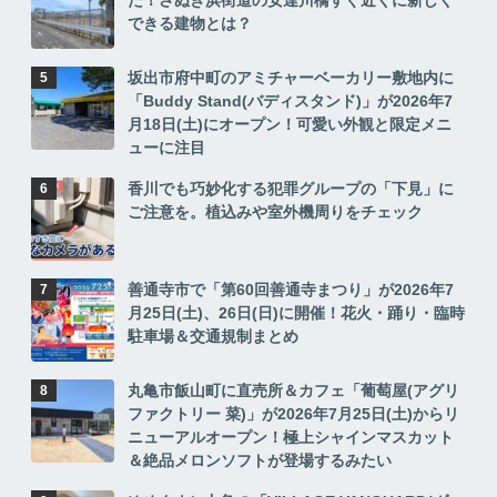
できる建物とは？
坂出市府中町のアミチャーベーカリー敷地内に
「Buddy Stand(バディスタンド)」が2026年7
月18日(土)にオープン！可愛い外観と限定メニ
ューに注目
香川でも巧妙化する犯罪グループの「下見」に
ご注意を。植込みや室外機周りをチェック
善通寺市で「第60回善通寺まつり」が2026年7
月25日(土)、26日(日)に開催！花火・踊り・臨時
駐車場＆交通規制まとめ
丸亀市飯山町に直売所＆カフェ「葡萄屋(アグリ
ファクトリー 菜)」が2026年7月25日(土)からリ
ニューアルオープン！極上シャインマスカット
＆絶品メロンソフトが登場するみたい