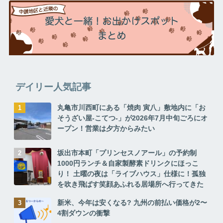
デイリー人気記事
丸亀市川西町にある「焼肉 寅八」敷地内に「お
そうざい屋-こてつ-」が2026年7月中旬ごろにオ
ープン！営業は夕方からみたい
坂出市本町「プリンセスノアール」の予約制
1000円ランチ＆自家製酵素ドリンクにほっこ
り！ 土曜の夜は「ライブハウス」仕様に！孤独
を吹き飛ばす笑顔あふれる居場所へ行ってきた
新米、今年は安くなる? 九州の前払い価格が2〜
4割ダウンの衝撃