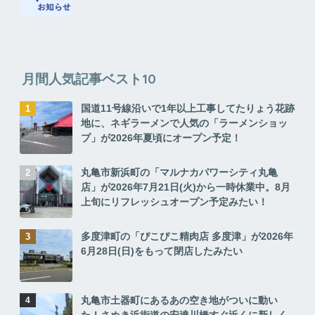
月間人気記事ベスト10
国道11号線沿いで1年以上工事してたりょう花跡
地に、ネギラーメンで人気の「ラーメンショッ
プ」が2026年夏頃にオープン予定！
丸亀市新浜町の「マルナカパワーシティ丸亀
店」が2026年7月21日(火)から一時休業中。8月
上旬にリフレッシュオープン予定みたい！
多度津町の「ぴこぴこ精肉店 多度津」が2026年
6月28日(日)をもって閉店したみたい
丸亀市土器町にあるあの空き地がついに動い
た！さぬき浜街道の安達川橋すぐ近くに新しく