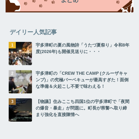
デイリー人気記事
宇多津町の夏の風物詩「うたづ夏祭り」令和8年
度(2026年)も開催見送りに・・・
宇多津町の「CREW THE CAMP (クルーザキャ
ンプ)」の究極バーベキューが最高すぎた！面倒
な準備＆火起こし不要で味わえる！
【物議】住みここち四国1位の宇多津町で「夜間
の爆音・暴走」が問題に。町長が県警へ取り締
まり強化を直接陳情へ