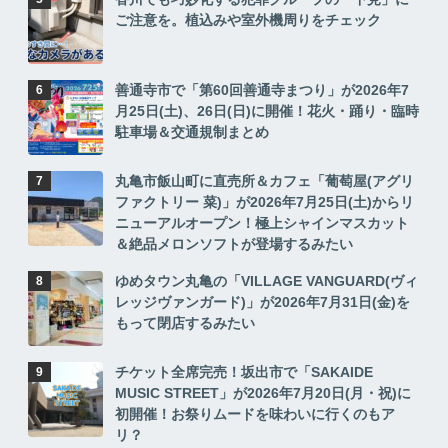
ご注意を。植込みや室外機周りをチェック
善通寺市で「第60回善通寺まつり」が2026年7
月25日(土)、26日(日)に開催！花火・踊り・臨時
駐車場＆交通規制まとめ
丸亀市飯山町に直売所＆カフェ「葡萄屋(アグリ
ファクトリー 菜)」が2026年7月25日(土)からリ
ニューアルオープン！極上シャインマスカット
＆絶品メロンソフトが登場するみたい
ゆめタウン丸亀の「VILLAGE VANGUARD(ヴィ
レッジヴァンガード)」が2026年7月31日(金)を
もって閉店するみたい
チケット全席完売！坂出市で「SAKAIDE
MUSIC STREET」が2026年7月20日(月・祝)に
初開催！お祭りムードを味わいに行くのもア
リ？