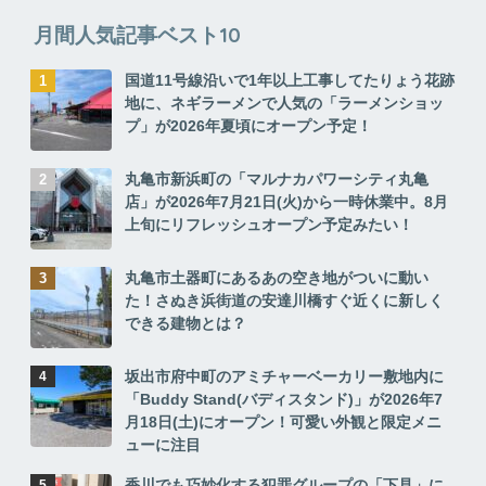
月間人気記事ベスト10
国道11号線沿いで1年以上工事してたりょう花跡
地に、ネギラーメンで人気の「ラーメンショッ
プ」が2026年夏頃にオープン予定！
丸亀市新浜町の「マルナカパワーシティ丸亀
店」が2026年7月21日(火)から一時休業中。8月
上旬にリフレッシュオープン予定みたい！
丸亀市土器町にあるあの空き地がついに動い
た！さぬき浜街道の安達川橋すぐ近くに新しく
できる建物とは？
坂出市府中町のアミチャーベーカリー敷地内に
「Buddy Stand(バディスタンド)」が2026年7
月18日(土)にオープン！可愛い外観と限定メニ
ューに注目
香川でも巧妙化する犯罪グループの「下見」に