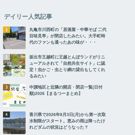
デイリー人気記事
丸亀市川西町の「居酒屋・中華そば 二代
目味見亭」が閉店したみたい。大手町時
代のファンも通ったあの味が・・・
坂出市王越町に王越とんぼランドがリニ
ューアルされて「自然共生サイト」に認
定！虫かご・虫とり網の貸出もしてくれ
るみたい
中讃地区と近隣の開店・閉店一覧(日付
順)2026【まるつーまとめ】
香川県で2026年8月3日(月)から第一次取
水制限がスタート。恵みの雨は降ったけ
れどダムの状況はどうなった？