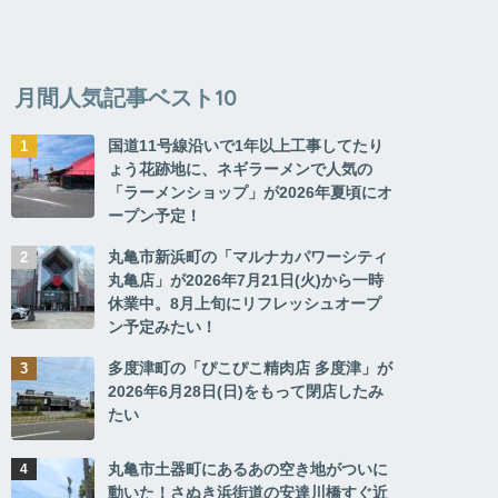
月間人気記事ベスト10
国道11号線沿いで1年以上工事してたり
ょう花跡地に、ネギラーメンで人気の
「ラーメンショップ」が2026年夏頃にオ
ープン予定！
丸亀市新浜町の「マルナカパワーシティ
丸亀店」が2026年7月21日(火)から一時
休業中。8月上旬にリフレッシュオープ
ン予定みたい！
多度津町の「ぴこぴこ精肉店 多度津」が
2026年6月28日(日)をもって閉店したみ
たい
丸亀市土器町にあるあの空き地がついに
動いた！さぬき浜街道の安達川橋すぐ近