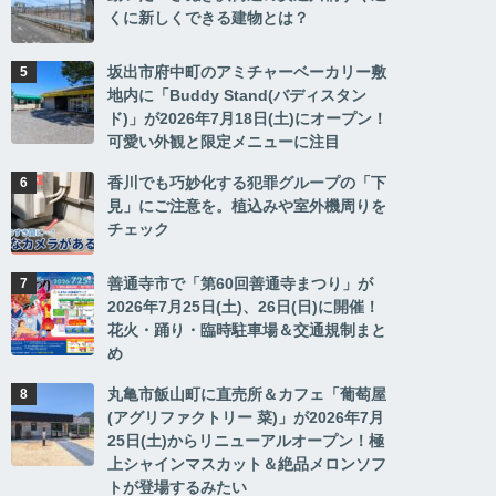
くに新しくできる建物とは？
坂出市府中町のアミチャーベーカリー敷
地内に「Buddy Stand(バディスタン
ド)」が2026年7月18日(土)にオープン！
可愛い外観と限定メニューに注目
香川でも巧妙化する犯罪グループの「下
見」にご注意を。植込みや室外機周りを
チェック
善通寺市で「第60回善通寺まつり」が
2026年7月25日(土)、26日(日)に開催！
花火・踊り・臨時駐車場＆交通規制まと
め
丸亀市飯山町に直売所＆カフェ「葡萄屋
(アグリファクトリー 菜)」が2026年7月
25日(土)からリニューアルオープン！極
上シャインマスカット＆絶品メロンソフ
トが登場するみたい