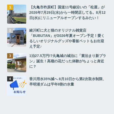
【丸亀市柞原町】国道11号線沿いの「松屋」が
2026年7月29日(水)から一時閉店してる。8月12
日(水)にリニューアルオープンするみたい！
綾川町に犬と猫のオリジナル雑貨店
「BUBUTAN」が2026年夏オープン予定！愛く
るしいオリジナルグッズや看板ペットもお出迎
え予定♪
1泊27.5万円!?丸亀城の城泊に「素泊まり新プラ
ン」誕生！高嶺の花だった体験がちょっと身近
に？
香川用水35%減へ 8月10日から第2次取水制限、
早明浦ダムは平年8割の水量