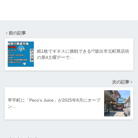
前の記事
紙1枚でギネスに挑戦できる!?坂出市元町商店街
の第4土曜デーで…
次の記事
琴平町に「Peco’s Juice」が2025年8月にオープ
ン…