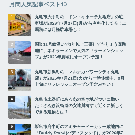
月間人気記事ベスト10
丸亀市大手町の「ドン・キホーテ丸亀店」の駐
車場が2026年7月27日(月)から有料化してる！上
層階には月極駐車場も！
国道11号線沿いで1年以上工事してたりょう花跡
地に、ネギラーメンで人気の「ラーメンショッ
プ」が2026年夏頃にオープン予定！
丸亀市新浜町の「マルナカパワーシティ丸亀
店」が2026年7月21日(火)から一時休業中。8月
上旬にリフレッシュオープン予定みたい！
丸亀市土器町にあるあの空き地がついに動い
た！さぬき浜街道の安達川橋すぐ近くに新しく
できる建物とは？
坂出市府中町のアミチャーベーカリー敷地内に
「Buddy Stand(バディスタンド)」が2026年7