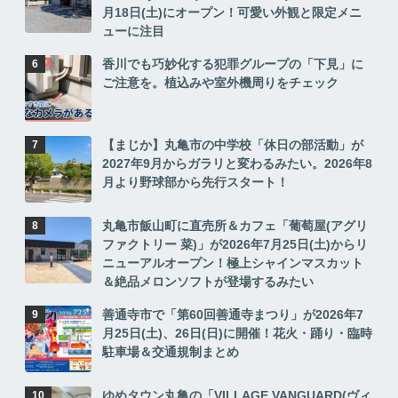
月18日(土)にオープン！可愛い外観と限定メニ
ューに注目
香川でも巧妙化する犯罪グループの「下見」に
ご注意を。植込みや室外機周りをチェック
【まじか】丸亀市の中学校「休日の部活動」が
2027年9月からガラリと変わるみたい。2026年8
月より野球部から先行スタート！
丸亀市飯山町に直売所＆カフェ「葡萄屋(アグリ
ファクトリー 菜)」が2026年7月25日(土)からリ
ニューアルオープン！極上シャインマスカット
＆絶品メロンソフトが登場するみたい
善通寺市で「第60回善通寺まつり」が2026年7
月25日(土)、26日(日)に開催！花火・踊り・臨時
駐車場＆交通規制まとめ
ゆめタウン丸亀の「VILLAGE VANGUARD(ヴィ